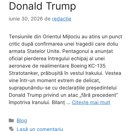
Donald Trump
iunie 30, 2026
de
redactie
Tensiunile din Orientul Mijlociu au atins un punct
critic după confirmarea unei tragedii care doliu
armata Statelor Unite. Pentagonul a anunțat
oficial pierderea întregului echipaj al unei
aeronave de realimentare Boeing KC-135
Stratotanker, prăbușită în vestul Irakului. Vestea
vine într-un moment extrem de delicat,
suprapunându-se cu declarațiile președintelui
Donald Trump privind un atac „fără precedent”
împotriva Iranului. Bilanț …
Citește mai mult
Categorii
Blog
Lasă un comentariu