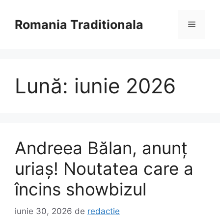
Sari
la
Romania Traditionala
Meniu
conținut
Lună:
iunie 2026
Andreea Bălan, anunț
uriaș! Noutatea care a
încins showbizul
iunie 30, 2026
de
redactie