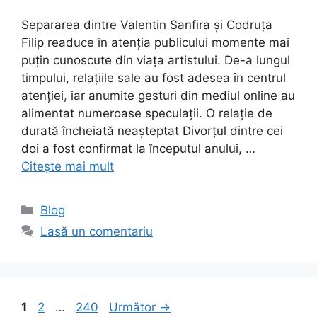
Separarea dintre Valentin Sanfira și Codruța
Filip readuce în atenția publicului momente mai
puțin cunoscute din viața artistului. De-a lungul
timpului, relațiile sale au fost adesea în centrul
atenției, iar anumite gesturi din mediul online au
alimentat numeroase speculații. O relație de
durată încheiată neașteptat Divorțul dintre cei
doi a fost confirmat la începutul anului, …
Citește mai mult
Categorii
Blog
Lasă un comentariu
Pagina
Pagina
Pagina
1
2
…
240
Următor
→