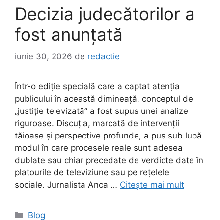
Decizia judecătorilor a
fost anunțată
iunie 30, 2026
de
redactie
Într-o ediție specială care a captat atenția
publicului în această dimineață, conceptul de
„justiție televizată” a fost supus unei analize
riguroase. Discuția, marcată de intervenții
tăioase și perspective profunde, a pus sub lupă
modul în care procesele reale sunt adesea
dublate sau chiar precedate de verdicte date în
platourile de televiziune sau pe rețelele
sociale. Jurnalista Anca …
Citește mai mult
Categorii
Blog