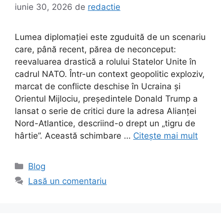
iunie 30, 2026
de
redactie
Lumea diplomației este zguduită de un scenariu
care, până recent, părea de neconceput:
reevaluarea drastică a rolului Statelor Unite în
cadrul NATO. Într-un context geopolitic exploziv,
marcat de conflicte deschise în Ucraina și
Orientul Mijlociu, președintele Donald Trump a
lansat o serie de critici dure la adresa Alianței
Nord-Atlantice, descriind-o drept un „tigru de
hârtie”. Această schimbare …
Citește mai mult
Categorii
Blog
Lasă un comentariu