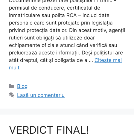
Documentele prezentate polițiștilor în trafic –
permisul de conducere, certificatul de
înmatriculare sau polița RCA – includ date
personale care sunt protejate prin legislația
privind protecția datelor. Din acest motiv, agenții
rutieri sunt obligați să utilizeze doar
echipamente oficiale atunci când verifică sau
prelucrează aceste informații. Deși polițistul are
atât dreptul, cât și obligația de a …
Citește mai
mult
Categorii
Blog
Lasă un comentariu
VERDICT FINAL!