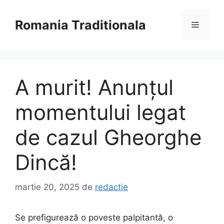
Sari
la
Romania Traditionala
Meniu
conținut
A murit! Anunțul
momentului legat
de cazul Gheorghe
Dincă!
martie 20, 2025
de
redactie
Se prefigurează o poveste palpitantă, o