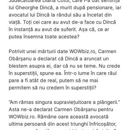
Judecătoarea Diana Cotoi, care i-a dat sentința
lui Gheorghe Dincă, a murit după pensionare, iar
avocatul lui Dincă la rândul său a încetat din
viață. Toți cei care au avut de-a face cu Dincă
în instanță au avut de suferit. Așa că, ce ar
putea însemna toate acestea?
Potrivit unei mărturii date WOWbiz.ro, Carmen
Obârșanu a declarat că Dincă a aruncat un
blestem asupra ei, dar că nu se teme. Nu crede
în superstiții, spune ea. Într-o lume în care răul
pare a fi atât de real, putem să ne mai
permitem să nu credem în superstiții?
“Am rămas singura supraviețuitoare a plângerii.”
Asta ne-a declarat Carmen Obârșanu pentru
WOWbiz.ro. Rămâne oare această avocată
ultima persoană din acest triunghi înfricoșător,