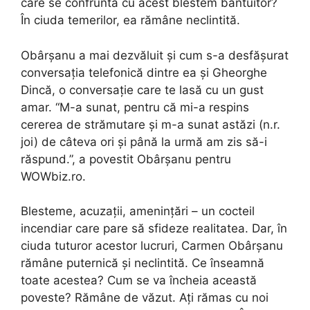
care se confruntă cu acest blestem bântuitor?
În ciuda temerilor, ea rămâne neclintită.
Obârșanu a mai dezvăluit și cum s-a desfășurat
conversația telefonică dintre ea și Gheorghe
Dincă, o conversație care te lasă cu un gust
amar. “M-a sunat, pentru că mi-a respins
cererea de strămutare și m-a sunat astăzi (n.r.
joi) de câteva ori și până la urmă am zis să-i
răspund.”, a povestit Obârșanu pentru
WOWbiz.ro.
Blesteme, acuzații, amenințări – un cocteil
incendiar care pare să sfideze realitatea. Dar, în
ciuda tuturor acestor lucruri, Carmen Obârșanu
rămâne puternică și neclintită. Ce înseamnă
toate acestea? Cum se va încheia această
poveste? Rămâne de văzut. Ați rămas cu noi