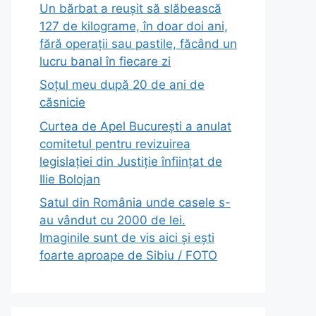
Un bărbat a reușit să slăbească
127 de kilograme, în doar doi ani,
fără operații sau pastile, făcând un
lucru banal în fiecare zi
Soțul meu după 20 de ani de
căsnicie
Curtea de Apel București a anulat
comitetul pentru revizuirea
legislației din Justiție înființat de
Ilie Bolojan
Satul din România unde casele s-
au vândut cu 2000 de lei.
Imaginile sunt de vis aici și ești
foarte aproape de Sibiu / FOTO