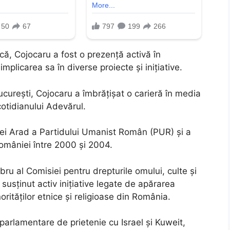
tică, Cojocaru a fost o prezență activă în
mplicarea sa în diverse proiecte și inițiative.
ucurești, Cojocaru a îmbrățișat o carieră în media
cotidianului Adevărul.
lialei Arad a Partidului Umanist Român (PUR) și a
omâniei între 2000 și 2004.
u al Comisiei pentru drepturile omului, culte și
susținut activ inițiative legate de apărarea
orităților etnice și religioase din România.
parlamentare de prietenie cu Israel și Kuweit,