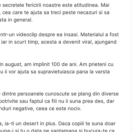
e secretele fericirii noastre este atitudinea. Mai
e, cea care te ajuta sa treci peste necazuri si sa
ata in general.
ntr-un videoclip despre ea insasi. Materialul a fost
iar in scurt timp, acesta a devenit viral, ajungand
In august, am implinit 100 de ani. Am prieteni cu
 nu ii vor ajuta sa supravietuiasca pana la varsta
 dintre persoanele cunoscute se plang din diverse
rivite sau faptul ca fiii nu ii suna prea des, dar
duri negative, ceea ce este nociv.
ia-ti un desert in plus. Daca copiii te suna doar
suna-i si tu o data pe saptamana si bucura-te ca