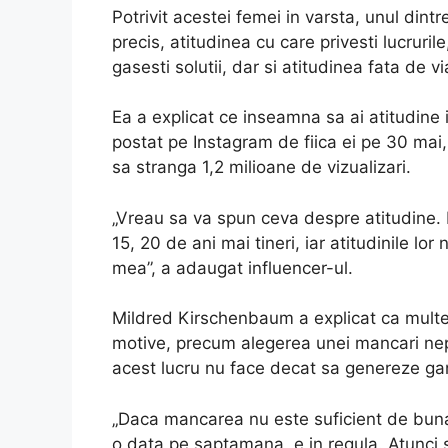
Potrivit acestei femei in varsta, unul dintr
precis, atitudinea cu care privesti lucruril
gasesti solutii, dar si atitudinea fata de vi
Ea a explicat ce inseamna sa ai atitudine i
postat pe Instagram de fiica ei pe 30 mai, 
sa stranga 1,2 milioane de vizualizari.
„Vreau sa va spun ceva despre atitudine. 
15, 20 de ani mai tineri, iar atitudinile lor
mea”, a adaugat influencer-ul.
Mildred Kirschenbaum a explicat ca multe
motive, precum alegerea unei mancari nepot
acest lucru nu face decat sa genereze gan
„Daca mancarea nu este suficient de buna, 
o data pe saptamana, e in regula. Atunci 