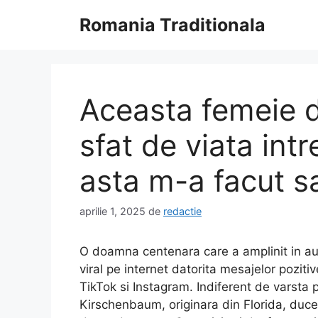
Sari
Romania Traditionala
la
conținut
Aceasta femeie d
sfat de viata intr
asta m-a facut s
aprilie 1, 2025
de
redactie
O doamna centenara care a amplinit in a
viral pe internet datorita mesajelor poziti
TikTok si Instagram. Indiferent de varsta p
Kirschenbaum, originara din Florida, duce