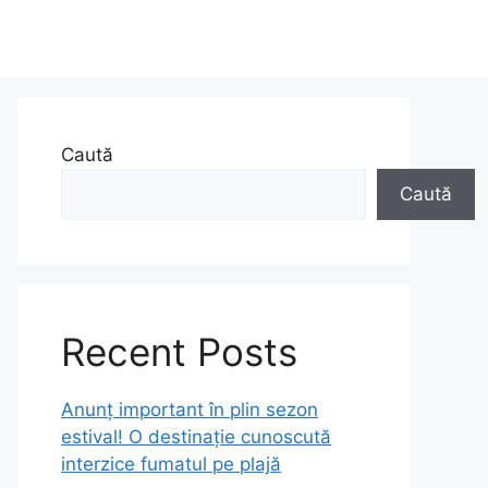
Caută
Caută
Recent Posts
Anunț important în plin sezon
estival! O destinație cunoscută
interzice fumatul pe plajă