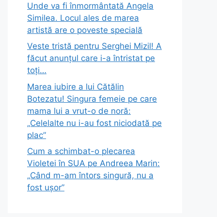
Unde va fi înmormântată Angela
Similea. Locul ales de marea
artistă are o poveste specială
Veste tristă pentru Serghei Mizil! A
făcut anunțul care i-a întristat pe
toți…
Marea iubire a lui Cătălin
Botezatu! Singura femeie pe care
mama lui a vrut-o de noră:
„Celelalte nu i-au fost niciodată pe
plac”
Cum a schimbat-o plecarea
Violetei în SUA pe Andreea Marin:
„Când m-am întors singură, nu a
fost ușor”