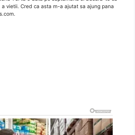
 a vietii. Cred ca asta m-a ajutat sa ajung pana
ws.com.