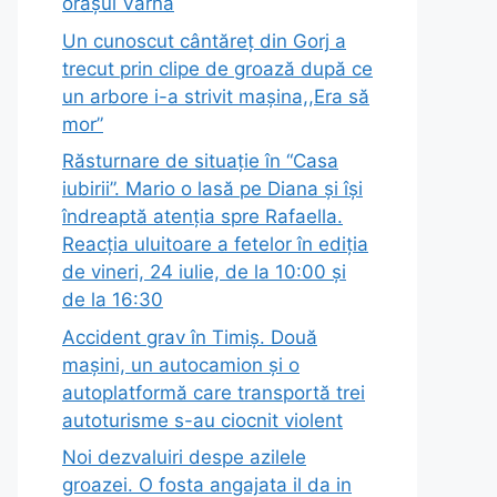
orașul Varna
Un cunoscut cântăreț din Gorj a
trecut prin clipe de groază după ce
un arbore i-a strivit mașina,,Era să
mor”
Răsturnare de situație în “Casa
iubirii”. Mario o lasă pe Diana și își
îndreaptă atenția spre Rafaella.
Reacția uluitoare a fetelor în ediția
de vineri, 24 iulie, de la 10:00 și
de la 16:30
Accident grav în Timiș. Două
mașini, un autocamion şi o
autoplatformă care transportă trei
autoturisme s-au ciocnit violent
Noi dezvaluiri despe azilele
groazei. O fosta angajata il da in