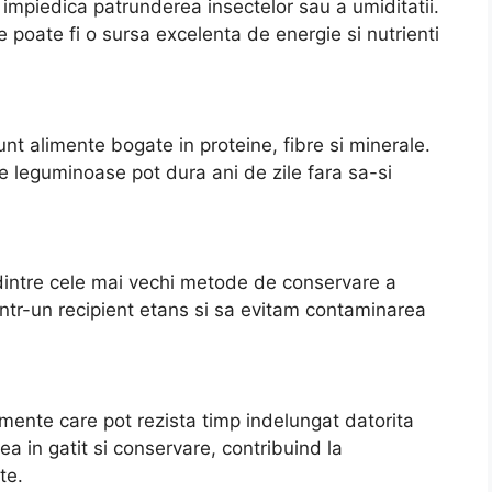
a impiedica patrunderea insectelor sau a umiditatii.
e poate fi o sursa excelenta de energie si nutrienti
sunt alimente bogate in proteine, fibre si minerale.
te leguminoase pot dura ani de zile fara sa-si
 dintre cele mai vechi metode de conservare a
intr-un recipient etans si sa evitam contaminarea
imente care pot rezista timp indelungat datorita
sea in gatit si conservare, contribuind la
te.