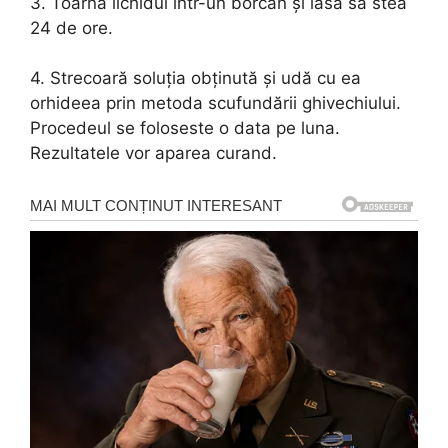
3. Toarnă lichidul într-un borcan și lasă să stea
24 de ore.
4. Strecoară soluția obținută și udă cu ea
orhideea prin metoda scufundării ghivechiului.
Procedeul se foloseste o data pe luna.
Rezultatele vor aparea curand.