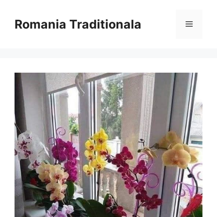
Sari
la
Romania Traditionala
Meniu
conținut