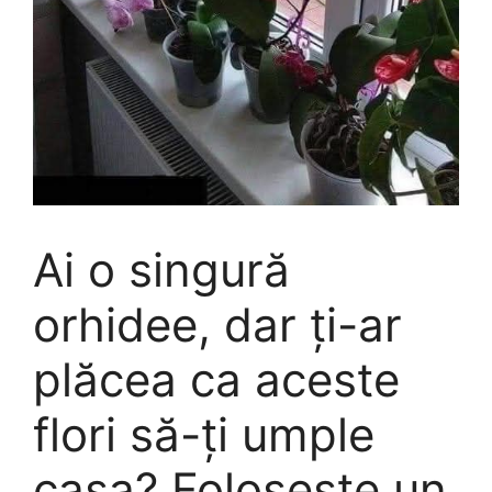
Ai o singură
orhidee, dar ți-ar
plăcea ca aceste
flori să-ți umple
casa? Folosește un