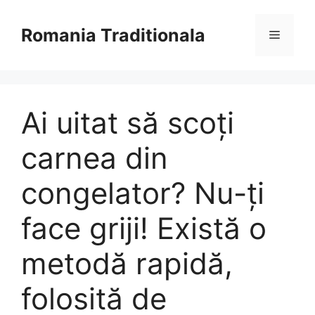
Sari
la
Romania Traditionala
Meniu
conținut
Ai uitat să scoți
carnea din
congelator? Nu-ți
face griji! Există o
metodă rapidă,
folosită de