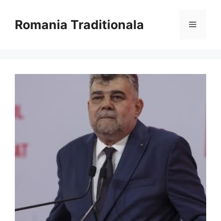
Sari
la
Romania Traditionala
Meniu
conținut