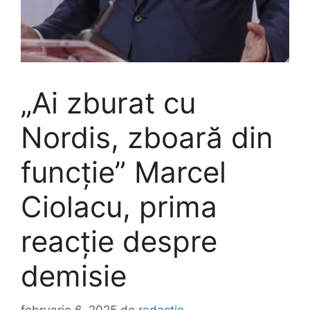
„Ai zburat cu
Nordis, zboară din
funcție” Marcel
Ciolacu, prima
reacție despre
demisie
februarie 6, 2025
de
redactie