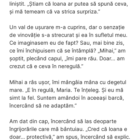
liniștit. „Știam că Ioana ar putea să spună ceva,
și mă temeam că va strica surpriza.”
Un val de ușurare m-a cuprins, dar o senzație
de vinovăție s-a strecurat și ea în sufletul meu.
Ce imaginasem eu de fapt? Sau, mai bine zis,
ce îmi închipuisem că se întâmplă? „Mihai,” am
șoptit, plecând capul, „îmi pare rău. Doar… am
crezut că e ceva în neregulă.”
Mihai a râs ușor, îmi mângâia mâna cu degetul
mare. „E în regulă, Maria. Te înțeleg. Și eu mă
simt la fel. Suntem amândoi în aceeași barcă,
încercând să ne adaptăm.”
Am dat din cap, încercând să las deoparte
îngrijorările care mă bântuiau. „Cred că Ioana e
doar… protectivă,” am spus, încercând să explic.