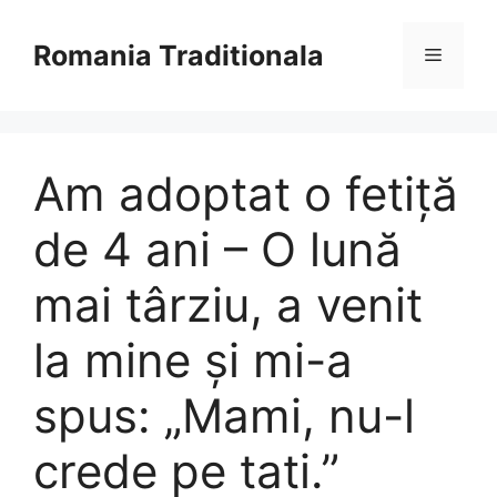
Sari
la
Romania Traditionala
Meniu
conținut
Am adoptat o fetiță
de 4 ani – O lună
mai târziu, a venit
la mine și mi-a
spus: „Mami, nu-l
crede pe tati.”