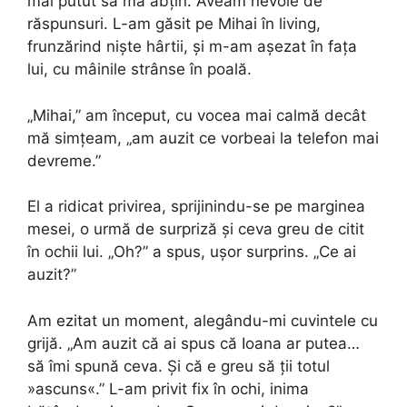
mai putut să mă abțin. Aveam nevoie de
răspunsuri. L-am găsit pe Mihai în living,
frunzărind niște hârtii, și m-am așezat în fața
lui, cu mâinile strânse în poală.
„Mihai,” am început, cu vocea mai calmă decât
mă simțeam, „am auzit ce vorbeai la telefon mai
devreme.”
El a ridicat privirea, sprijinindu-se pe marginea
mesei, o urmă de surpriză și ceva greu de citit
în ochii lui. „Oh?” a spus, ușor surprins. „Ce ai
auzit?”
Am ezitat un moment, alegându-mi cuvintele cu
grijă. „Am auzit că ai spus că Ioana ar putea…
să îmi spună ceva. Și că e greu să ții totul
»ascuns«.” L-am privit fix în ochi, inima