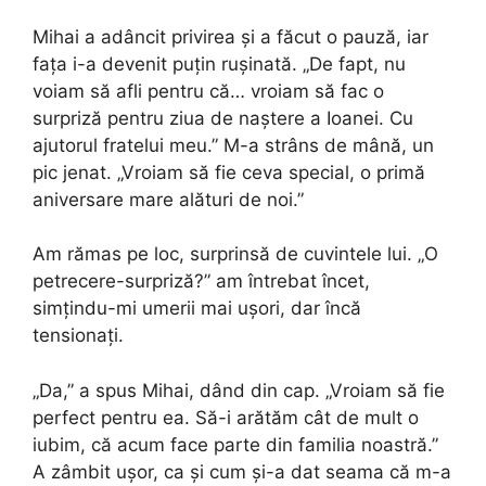
Mihai a adâncit privirea și a făcut o pauză, iar
fața i-a devenit puțin rușinată. „De fapt, nu
voiam să afli pentru că… vroiam să fac o
surpriză pentru ziua de naștere a Ioanei. Cu
ajutorul fratelui meu.” M-a strâns de mână, un
pic jenat. „Vroiam să fie ceva special, o primă
aniversare mare alături de noi.”
Am rămas pe loc, surprinsă de cuvintele lui. „O
petrecere-surpriză?” am întrebat încet,
simțindu-mi umerii mai ușori, dar încă
tensionați.
„Da,” a spus Mihai, dând din cap. „Vroiam să fie
perfect pentru ea. Să-i arătăm cât de mult o
iubim, că acum face parte din familia noastră.”
A zâmbit ușor, ca și cum și-a dat seama că m-a