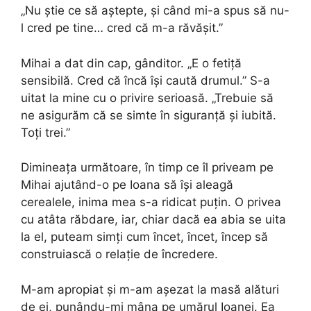
„Nu știe ce să aștepte, și când mi-a spus să nu-
l cred pe tine… cred că m-a răvășit.”
Mihai a dat din cap, gânditor. „E o fetiță
sensibilă. Cred că încă își caută drumul.” S-a
uitat la mine cu o privire serioasă. „Trebuie să
ne asigurăm că se simte în siguranță și iubită.
Toți trei.”
Dimineața următoare, în timp ce îl priveam pe
Mihai ajutând-o pe Ioana să își aleagă
cerealele, inima mea s-a ridicat puțin. O privea
cu atâta răbdare, iar, chiar dacă ea abia se uita
la el, puteam simți cum încet, încet, încep să
construiască o relație de încredere.
M-am apropiat și m-am așezat la masă alături
de ei, punându-mi mâna pe umărul Ioanei. Ea