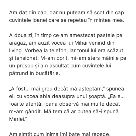
Am dat din cap, dar nu puteam să scot din cap
cuvintele Ioanei care se repetau în mintea mea.
A doua zi, în timp ce am amestecat pastele pe
aragaz, am auzit vocea lui Mihai venind din
living. Vorbea la telefon, iar tonul lui era scăzut
și tensionat. M-am oprit, mi-am șters mâinile pe
un prosop și am ascultat cum cuvintele lui
pătrund în bucătărie.
„A fost… mai greu decât mă așteptam,” spunea
el, cu vocea abia deasupra unui șoaptă. „Ea e…
foarte atentă. Ioana observă mai multe decât
m-am gândit. Mă tem că ar putea să-i spună
Mariei.”
Am simțit cum inima îmi bate mai repede,