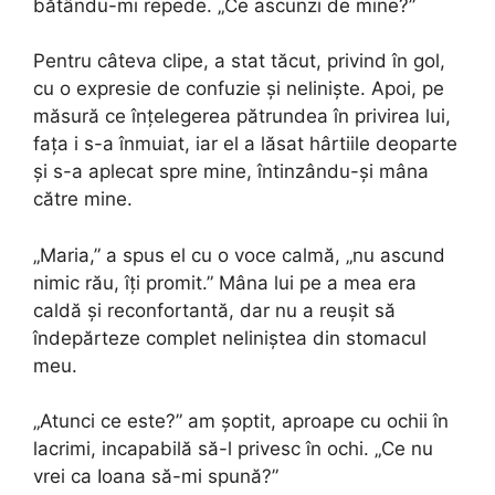
bătându-mi repede. „Ce ascunzi de mine?”
Pentru câteva clipe, a stat tăcut, privind în gol,
cu o expresie de confuzie și neliniște. Apoi, pe
măsură ce înțelegerea pătrundea în privirea lui,
fața i s-a înmuiat, iar el a lăsat hârtiile deoparte
și s-a aplecat spre mine, întinzându-și mâna
către mine.
„Maria,” a spus el cu o voce calmă, „nu ascund
nimic rău, îți promit.” Mâna lui pe a mea era
caldă și reconfortantă, dar nu a reușit să
îndepărteze complet neliniștea din stomacul
meu.
„Atunci ce este?” am șoptit, aproape cu ochii în
lacrimi, incapabilă să-l privesc în ochi. „Ce nu
vrei ca Ioana să-mi spună?”