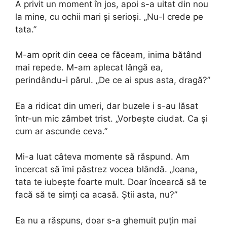
A privit un moment în jos, apoi s-a uitat din nou
la mine, cu ochii mari și serioși. „Nu-l crede pe
tata.”
M-am oprit din ceea ce făceam, inima bătând
mai repede. M-am aplecat lângă ea,
perindându-i părul. „De ce ai spus asta, dragă?”
Ea a ridicat din umeri, dar buzele i s-au lăsat
într-un mic zâmbet trist. „Vorbește ciudat. Ca și
cum ar ascunde ceva.”
Mi-a luat câteva momente să răspund. Am
încercat să îmi păstrez vocea blândă. „Ioana,
tata te iubește foarte mult. Doar încearcă să te
facă să te simți ca acasă. Știi asta, nu?”
Ea nu a răspuns, doar s-a ghemuit puțin mai