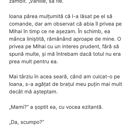
zâmbit. „Vanilie, să fie.”
Ioana părea mulțumită că l-a lăsat pe el să
comande, dar am observat că abia îl privea pe
Mihai în timp ce ne așezam. În schimb, ea
mânca liniștită, rămânând aproape de mine. O
privea pe Mihai cu un interes prudent, fără să
spună multe, și mă întrebam dacă totul nu era
prea mult pentru ea.
Mai târziu în acea seară, când am culcat-o pe
Ioana, s-a agățat de brațul meu puțin mai mult
decât mă așteptam.
„Mami?” a șoptit ea, cu vocea ezitantă.
„Da, scumpo?”