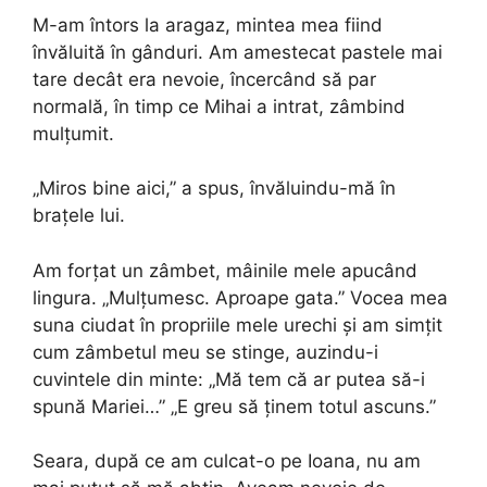
M-am întors la aragaz, mintea mea fiind
învăluită în gânduri. Am amestecat pastele mai
tare decât era nevoie, încercând să par
normală, în timp ce Mihai a intrat, zâmbind
mulțumit.
„Miros bine aici,” a spus, învăluindu-mă în
brațele lui.
Am forțat un zâmbet, mâinile mele apucând
lingura. „Mulțumesc. Aproape gata.” Vocea mea
suna ciudat în propriile mele urechi și am simțit
cum zâmbetul meu se stinge, auzindu-i
cuvintele din minte: „Mă tem că ar putea să-i
spună Mariei…” „E greu să ținem totul ascuns.”
Seara, după ce am culcat-o pe Ioana, nu am