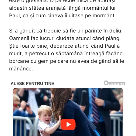
este o greșeală. O pereche mică de adidași
albaștri stătea aranjată lângă mormântul lui
Paul, ca și cum cineva îi uitase pe mormânt.
S-a gândit că trebuie să fie un părinte în doliu.
Oamenii fac lucruri ciudate atunci când plâng.
Știe foarte bine, deoarece atunci când Paul a
murit, a petrecut o săptămână întreagă făcând
borcane cu gem pe care nu avea de gând să le
mănânce.