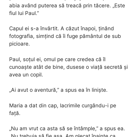
abia având puterea să treacă prin tăcere. „Este
fiul lui Paul.”
Capul ei s-a învârtit. A căzut înapoi, ținând
fotografia, simțind că îi fuge pământul de sub
picioare.
Paul, soțul ei, omul pe care credea că îl
cunoaște atât de bine, dusese o viață secretă și
avea un copil.
„Ai avut o aventură,” a spus ea în liniște.
Maria a dat din cap, lacrimile curgându-i pe
față.
„Nu am vrut ca asta să se întâmple,” a spus ea.
„Nu trebuia să fie așa. Am plecat înainte ca