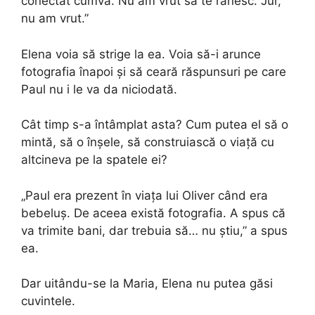
conectat cumva. Nu am vrut să te rănesc. Jur,
nu am vrut.”
Elena voia să strige la ea. Voia să-i arunce
fotografia înapoi și să ceară răspunsuri pe care
Paul nu i le va da niciodată.
Cât timp s-a întâmplat asta? Cum putea el să o
mintă, să o înșele, să construiască o viață cu
altcineva pe la spatele ei?
„Paul era prezent în viața lui Oliver când era
bebeluș. De aceea există fotografia. A spus că
va trimite bani, dar trebuia să… nu știu,” a spus
ea.
Dar uitându-se la Maria, Elena nu putea găsi
cuvintele.