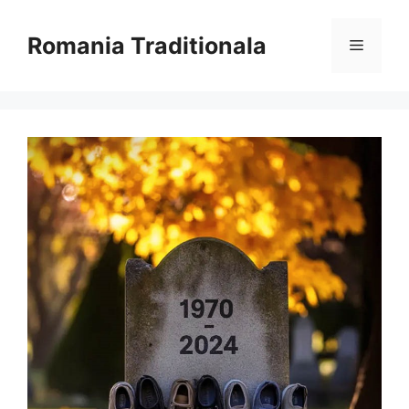
Sari
la
Romania Traditionala
Meniu
conținut