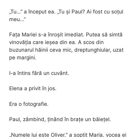
„Tu…” a început ea. „Tu și Paul? Ai fost cu soțul
meu…”
Fața Mariei s-a înroșit imediat. Putea să simtă
vinovăția care ieșea din ea. A scos din
buzunarul hăinii ceva mic, dreptunghiular, uzat
pe margini.
I-a întins fără un cuvânt.
Elena a privit în jos.
Era o fotografie.
Paul, zâmbind, ținând în brațe un băiețel.
„Numele lui este Oliver,” a șoptit Maria, vocea ei