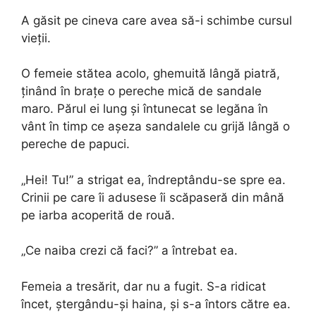
A găsit pe cineva care avea să-i schimbe cursul
vieții.
O femeie stătea acolo, ghemuită lângă piatră,
ținând în brațe o pereche mică de sandale
maro. Părul ei lung și întunecat se legăna în
vânt în timp ce așeza sandalele cu grijă lângă o
pereche de papuci.
„Hei! Tu!” a strigat ea, îndreptându-se spre ea.
Crinii pe care îi adusese îi scăpaseră din mână
pe iarba acoperită de rouă.
„Ce naiba crezi că faci?” a întrebat ea.
Femeia a tresărit, dar nu a fugit. S-a ridicat
încet, ștergându-și haina, și s-a întors către ea.