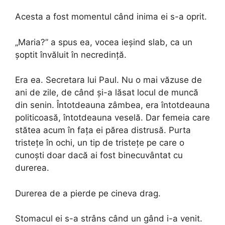
Acesta a fost momentul când inima ei s-a oprit.
„Maria?” a spus ea, vocea ieșind slab, ca un
șoptit învăluit în necredință.
Era ea. Secretara lui Paul. Nu o mai văzuse de
ani de zile, de când și-a lăsat locul de muncă
din senin. Întotdeauna zâmbea, era întotdeauna
politicoasă, întotdeauna veselă. Dar femeia care
stătea acum în fața ei părea distrusă. Purta
tristețe în ochi, un tip de tristețe pe care o
cunoști doar dacă ai fost binecuvântat cu
durerea.
Durerea de a pierde pe cineva drag.
Stomacul ei s-a strâns când un gând i-a venit.