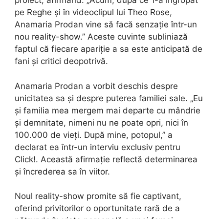
proiect, afirmând: „Acum, după ce ‘l-a îngropat’
pe Reghe și în videoclipul lui Theo Rose,
Anamaria Prodan vine să facă senzație într-un
nou reality-show.” Aceste cuvinte subliniază
faptul că fiecare apariție a sa este anticipată de
fani și critici deopotrivă.
Anamaria Prodan a vorbit deschis despre
unicitatea sa și despre puterea familiei sale. „Eu
și familia mea mergem mai departe cu mândrie
și demnitate, nimeni nu ne poate opri, nici în
100.000 de vieți. După mine, potopul,” a
declarat ea într-un interviu exclusiv pentru
Click!. Această afirmație reflectă determinarea
și încrederea sa în viitor.
Noul reality-show promite să fie captivant,
oferind privitorilor o oportunitate rară de a