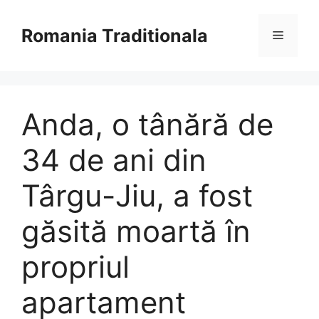
Sari
la
Romania Traditionala
Meniu
conținut
Anda, o tânără de
34 de ani din
Târgu-Jiu, a fost
găsită moartă în
propriul
apartament