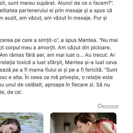
it, sunt mereu supărat. Atunci de ce o facem?”.
elitatea partenerului ei prin mesaje și a spus că
m auzit, am văzut, am văzut în mesaje. Pur și
cerea pe care a simțit-o”, a spus Mantea. “Nu mai
 corpul meu a amorțit. Am căzut din picioare.
Am rămas fără aer, am mai luat o… Au trecut. Ar
elația toxică a luat sfârșit, Mantea și-a luat ceva
ză pe a fi mama fiului ei și pe a fi fericită. “Sunt
sc e alta. În ceea ce mă privește, o relație este
u unul de celălalt, aproape în fiecare zi. Să nu
e, de ce’.