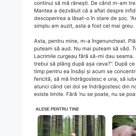
continui să mă rănești. De când m-am trez
Mantea a dezvăluit că a aflat despre infid
descoperirea a lăsat-o în stare de șoc. “A
simplu am auzit, asta a fost cel mai greu.
Asta, pentru mine, m-a îngenuncheat. Plă
puteam să aud. Nu mai puteam să văd. Tot
Lacrimile curgeau fără să-mi dau seama. 
trebui să plâng după așa ceva?”. După ce r
timp pentru ea însăși și acum se concentrea
fericită, să mă îndrăgostesc e una, să iube
atunci când cei doi se îndrăgostesc din no
existe limite. Fără ‘nu se poate, nu se poat