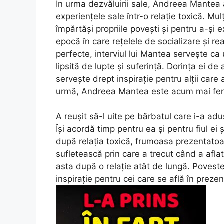
În urma dezvăluirii sale, Andreea Mantea 
experiențele sale într-o relație toxică. Mu
împărtăși propriile povești și pentru a-și 
epocă în care rețelele de socializare și rea
perfecte, interviul lui Mantea servește c
lipsită de lupte și suferință. Dorința ei de
servește drept inspirație pentru alții care a
urmă, Andreea Mantea este acum mai feric
A reușit să-l uite pe bărbatul care i-a adu
Își acordă timp pentru ea și pentru fiul e
după relația toxică, frumoasa prezentato
sufletească prin care a trecut când a afla
asta după o relație atât de lungă. Poves
inspirație pentru cei care se află în prezent