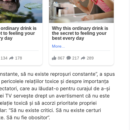
constante, să nu existe reproșuri constante”, a spus
ericolele relațiilor toxice și despre importanța
pectatori, care au lăudat-o pentru curajul de a-și
rei TV servește drept un avertisment că nu este
lație toxică și să acorzi prioritate propriei
: “Să nu existe critici. Să nu existe certuri
e. Să nu fie obositor”.