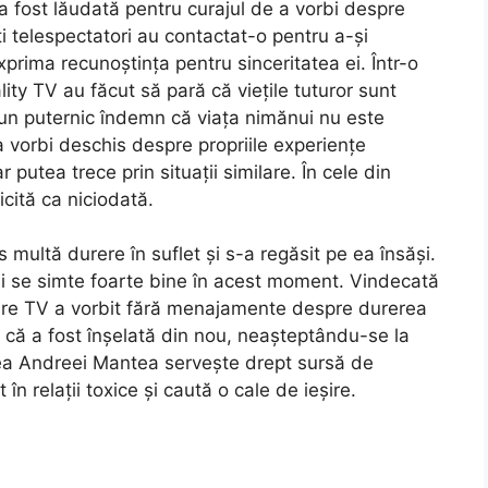
a fost lăudată pentru curajul de a vorbi despre
lți telespectatori au contactat-o pentru a-și
exprima recunoștința pentru sinceritatea ei. Într-o
lity TV au făcut să pară că viețile tuturor sunt
a un puternic îndemn că viața nimănui nu este
 a vorbi deschis despre propriile experiențe
r putea trece prin situații similare. În cele din
ită ca niciodată.
s multă durere în suflet și s-a regăsit pe ea însăși.
i și se simte foarte bine în acest moment. Vindecată
are TV a vorbit fără menajamente despre durerea
t că a fost înșelată din nou, neașteptându-se la
tea Andreei Mantea servește drept sursă de
 în relații toxice și caută o cale de ieșire.