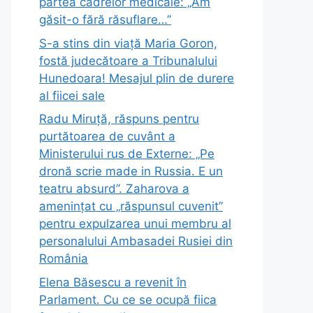
partea cadrelor medicale: „Am
găsit-o fără răsuflare…”
S-a stins din viață Maria Goron,
fostă judecătoare a Tribunalului
Hunedoara! Mesajul plin de durere
al fiicei sale
Radu Miruță, răspuns pentru
purtătoarea de cuvânt a
Ministerului rus de Externe: „Pe
dronă scrie made in Russia. E un
teatru absurd”. Zaharova a
amenințat cu „răspunsul cuvenit”
pentru expulzarea unui membru al
personalului Ambasadei Rusiei din
România
Elena Băsescu a revenit în
Parlament. Cu ce se ocupă fiica