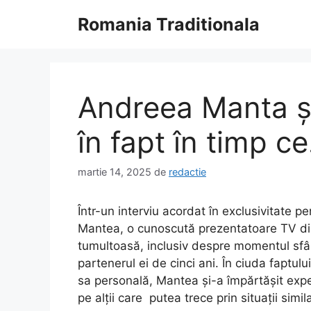
Sari
Romania Traditionala
la
conținut
Andreea Manta și
în fapt în timp c
martie 14, 2025
de
redactie
Într-un interviu acordat în exclusivitate p
Mantea, o cunoscută prezentatoare TV di
tumultoasă, inclusiv despre momentul sfâși
partenerul ei de cinci ani. În ciuda faptulu
sa personală, Mantea și-a împărtășit expe
pe alții care putea trece prin situații simil