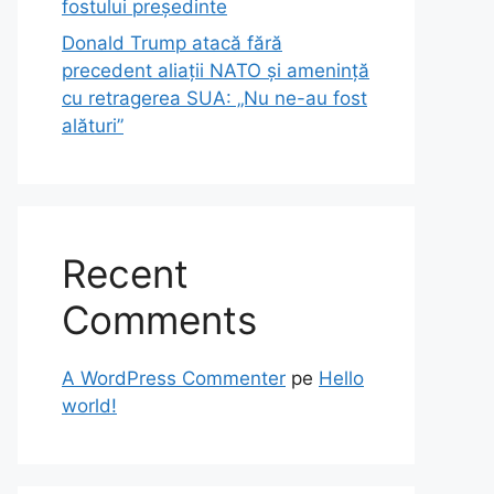
fostului președinte
Donald Trump atacă fără
precedent aliații NATO și amenință
cu retragerea SUA: „Nu ne-au fost
alături”
Recent
Comments
A WordPress Commenter
pe
Hello
world!