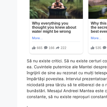
Să nu existe critici. Să nu existe certuri 
ea. Cuvintele puternice ale Mantei despre p
îngrijirii de sine au rezonat cu mulți teles
împărtăși povestea. Interviul prezentatoa
niciodată prea târziu să te eliberezi de o re
bunăstări. Mesajul Andreei Mantea este clar
constante, să nu existe reproșuri constant