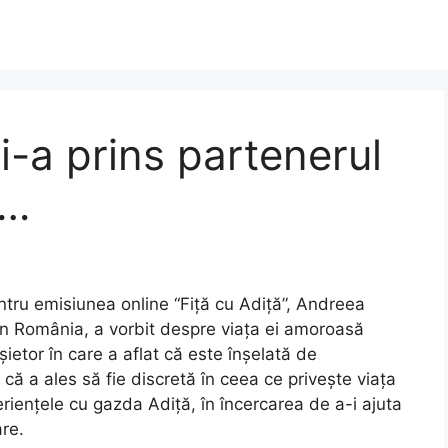
-a prins partenerul
e…
entru emisiunea online “Fiță cu Adiță”, Andreea
n România, a vorbit despre viața ei amoroasă
etor în care a aflat că este înșelată de
i că a ales să fie discretă în ceea ce privește viața
riențele cu gazda Adiță, în încercarea de a-i ajuta
are.