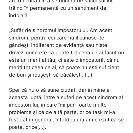
are dificultăți în a se bucura de succesul lui,
trăind în permanență cu un sentiment de
îndoială.
„Sufăr de sindromul impostorului. Am acest
sindrom, pentru cei care nu îl cunosc, te
gândești indiferent de evidență sau niște
dovezi concrete că poate tot ceea ce ai făcut nu
este un merit al tău, ci este o impostură, că nu
meriți tot ceea ce ai, că poate nu ești suficient
de bun și reușești să păcălești. (…)
Sper că nu o să sune ciudat, dar în mine e
această luptă, între a suferi de acest sindrom al
impostorului, în care îmi pun foarte multe
probleme și pe de altă parte, orice task mi-a
fost dat în general, întotdeauna am crezut că se
poate, orice(…).