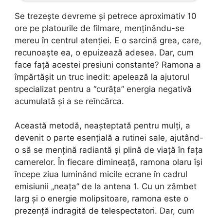
Se trezește devreme și petrece aproximativ 10
ore pe platourile de filmare, menținându-se
mereu în centrul atenției. E o sarcină grea, care,
recunoaște ea, o epuizează adesea. Dar, cum
face față acestei presiuni constante? Ramona a
împărtășit un truc inedit: apelează la ajutorul
specializat pentru a “curăța” energia negativă
acumulată și a se reîncărca.
Această metodă, neașteptată pentru mulți, a
devenit o parte esențială a rutinei sale, ajutând-
o să se mențină radiantă și plină de viață în fața
camerelor. În fiecare dimineață, ramona olaru își
începe ziua luminând micile ecrane în cadrul
emisiunii „neața” de la antena 1. Cu un zâmbet
larg și o energie molipsitoare, ramona este o
prezență indragită de telespectatori. Dar, cum