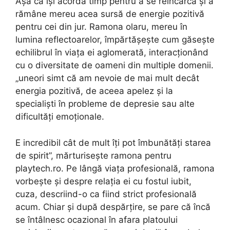
Așa că își acordă timp pentru a se reîncărca și a
rămâne mereu acea sursă de energie pozitivă
pentru cei din jur. Ramona olaru, mereu în
lumina reflectoarelor, împărtășește cum găsește
echilibrul în viața ei aglomerată, interacționând
cu o diversitate de oameni din multiple domenii.
„uneori simt că am nevoie de mai mult decât
energia pozitivă, de aceea apelez și la
specialiști în probleme de depresie sau alte
dificultăți emoționale.
E incredibil cât de mult îți pot îmbunătăți starea
de spirit”, mărturisește ramona pentru
playtech.ro. Pe lângă viața profesională, ramona
vorbește și despre relația ei cu fostul iubit,
cuza, descriind-o ca fiind strict profesională
acum. Chiar și după despărțire, se pare că încă
se întâlnesc ocazional în afara platoului