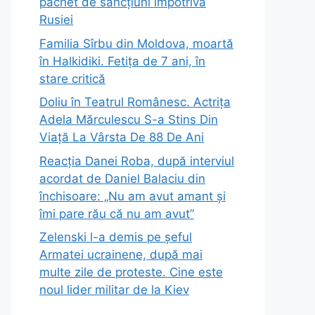
pachet de sancțiuni împotriva
Rusiei
Familia Sîrbu din Moldova, moartă
în Halkidiki. Fetița de 7 ani, în
stare critică
Doliu în Teatrul Românesc. Actrița
Adela Mărculescu S-a Stins Din
Viață La Vârsta De 88 De Ani
Reacția Danei Roba, după interviul
acordat de Daniel Balaciu din
închisoare: „Nu am avut amant și
îmi pare rău că nu am avut”
Zelenski l-a demis pe șeful
Armatei ucrainene, după mai
multe zile de proteste. Cine este
noul lider militar de la Kiev