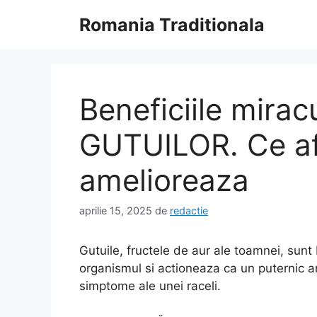
Sari
Romania Traditionala
la
conținut
Beneficiile mirac
GUTUILOR. Ce afe
amelioreaza
aprilie 15, 2025
de
redactie
Gutuile, fructele de aur ale toamnei, sunt
organismul si actioneaza ca un puternic an
simptome ale unei raceli.