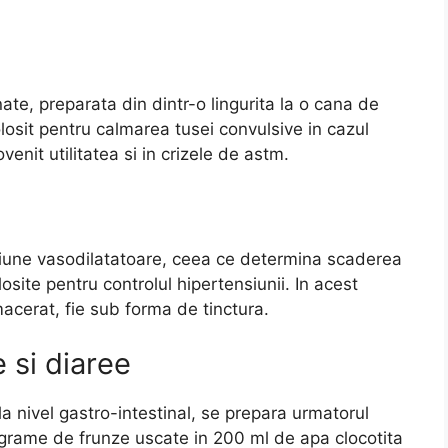
ate, preparata din dintr-o lingurita la o cana de
losit pentru calmarea tusei convulsive in cazul
dovenit utilitatea si in crizele de astm.
tiune vasodilatatoare, ceea ce determina scaderea
olosite pentru controlul hipertensiunii. In acest
macerat, fie sub forma de tinctura.
e si diaree
a nivel gastro-intestinal, se prepara urmatorul
 grame de frunze uscate in 200 ml de apa clocotita