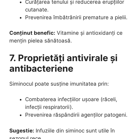
Curățarea tenului și reducerea erupțiilor
cutanate.
Prevenirea îmbătrânirii premature a pielii.
Conținut benefic:
Vitamine și antioxidanți ce
mențin pielea sănătoasă.
7. Proprietăți antivirale și
antibacteriene
Siminocul poate susține imunitatea prin:
Combaterea infecțiilor ușoare (răceli,
infecții respiratorii).
Prevenirea răspândirii agenților patogeni.
Sugestie:
Infuziile din siminoc sunt utile în
sezonul rece.