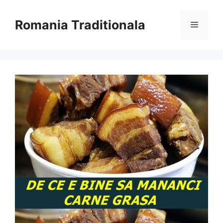
Sari
la
Romania Traditionala
Meniu
conținut