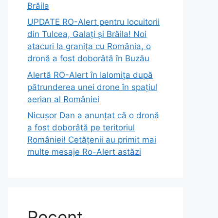
Brăila
UPDATE RO-Alert pentru locuitorii
din Tulcea, Galați și Brăila! Noi
atacuri la granița cu România, o
dronă a fost doborâtă în Buzău
Alertă RO-Alert în Ialomița după
pătrunderea unei drone în spațiul
aerian al României
Nicușor Dan a anunțat că o dronă
a fost doborâtă pe teritoriul
României! Cetățenii au primit mai
multe mesaje Ro-Alert astăzi
Recent