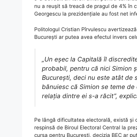
nu a reușit să treacă de pragul de 4% în co
Georgescu la prezidențiale au fost net inf
Politologul Cristian Pîrvulescu avertizează
București ar putea avea efectul invers celu
„Un eșec la Capitală îl discredit
probabil, pentru că nici Simion ș
București, deci nu este atât de 
bănuiesc că Simion se teme de
relația dintre ei s-a răcit”, expli
Pe lângă dificultatea electorală, există ș
respinsă de Biroul Electoral Central la pre
cursa pentru București, decizia BEC ar put