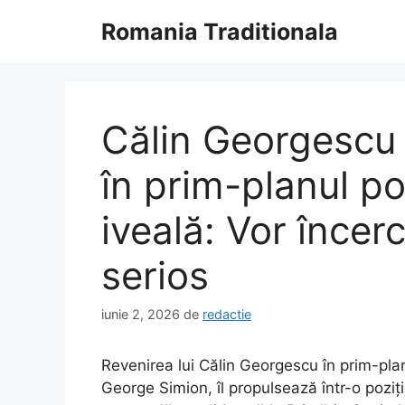
Sari
Romania Traditionala
la
conținut
Călin Georgescu 
în prim-planul pol
iveală: Vor încer
serios
iunie 2, 2026
de
redactie
Revenirea lui Călin Georgescu în prim-planu
George Simion, îl propulsează într-o poziț