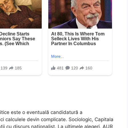
litice este o eventuală candidatură a
ci calculele devin complicate. Sociologic, Capitala
ții cu discurs naționalist. La ultimele alegeri, AUR