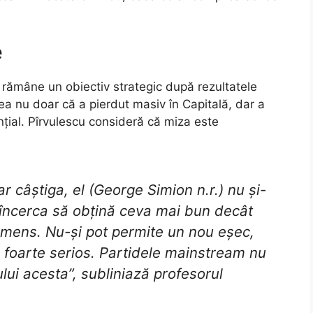
e
rămâne un obiectiv strategic după rezultatele
a nu doar că a pierdut masiv în Capitală, dar a
ențial. Pîrvulescu consideră că miza este
 câștiga, el (George Simion n.r.) nu și-
a încerca să obțină ceva mai bun decât
 imens. Nu-și pot permite un nou eșec,
l foarte serios. Partidele mainstream nu
ului acesta”, subliniază profesorul