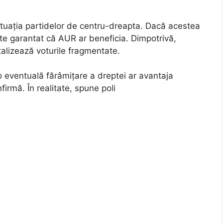
 situația partidelor de centru-dreapta. Dacă acestea
este garantat că AUR ar beneficia. Dimpotrivă,
talizează voturile fragmentate.
ă o eventuală fărâmițare a dreptei ar avantaja
irmă. În realitate, spune poli