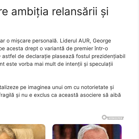
e ambiția relansării și
oar o mișcare personală. Liderul AUR, George
 pe acesta drept o variantă de premier într-o
astfel de declarație plasează fostul prezidențiabil
t este vorba mai mult de intenții și speculații
italizeze pe imaginea unui om cu notorietate și
 fragilă și nu e exclus ca această asociere să aibă