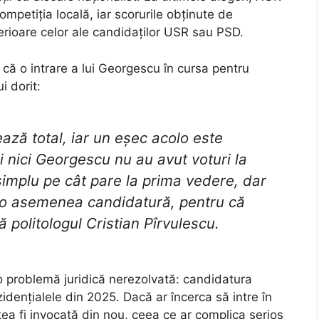
mpetiția locală, iar scorurile obținute de
erioare celor ale candidaților USR sau PSD.
 că o intrare a lui Georgescu în cursa pentru
i dorit:
ează total, iar un eșec acolo este
i nici Georgescu nu au avut voturi la
simplu pe cât pare la prima vedere, dar
 o asemenea candidatură, pentru că
că politologul Cristian Pîrvulescu.
i o problemă juridică nerezolvată: candidatura
zidențialele din 2025. Dacă ar încerca să intre în
ea fi invocată din nou, ceea ce ar complica serios