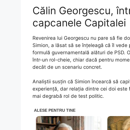
Călin Georgescu, într
capcanele Capitalei
Revenirea lui Georgescu nu pare să fie d
Simion, a lăsat să se înțeleagă că îl vede
formulă guvernamentală alături de PSD. O 
într-un rol-cheie, chiar dacă pentru momen
decât de un scenariu concret.
Analiștii susțin că Simion încearcă să cap
experiență, dar relația dintre cei doi este
mai degrabă rol de test politic.