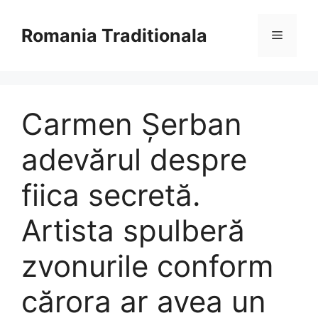
Sari
la
Romania Traditionala
Meniu
conținut
Carmen Șerban
adevărul despre
fiica secretă.
Artista spulberă
zvonurile conform
cărora ar avea un