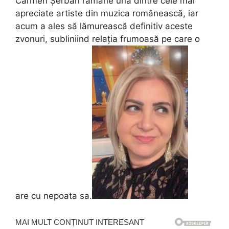
Carmen Șerban rămâne una dintre cele mai
apreciate artiste din muzica românească, iar
acum a ales să lămurească definitiv aceste
zvonuri, subliniind relația frumoasă pe care o
are cu nepoata sa.