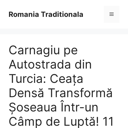
Sari
la
Romania Traditionala
Meniu
conținut
Carnagiu pe
Autostrada din
Turcia: Ceața
Densă Transformă
Șoseaua Într-un
Câmp de Luptă! 11