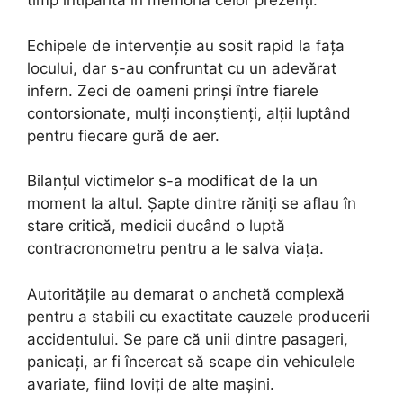
timp întipărită în memoria celor prezenți.
Echipele de intervenție au sosit rapid la fața
locului, dar s-au confruntat cu un adevărat
infern. Zeci de oameni prinși între fiarele
contorsionate, mulți inconștienți, alții luptând
pentru fiecare gură de aer.
Bilanțul victimelor s-a modificat de la un
moment la altul. Șapte dintre răniți se aflau în
stare critică, medicii ducând o luptă
contracronometru pentru a le salva viața.
Autoritățile au demarat o anchetă complexă
pentru a stabili cu exactitate cauzele producerii
accidentului. Se pare că unii dintre pasageri,
panicați, ar fi încercat să scape din vehiculele
avariate, fiind loviți de alte mașini.