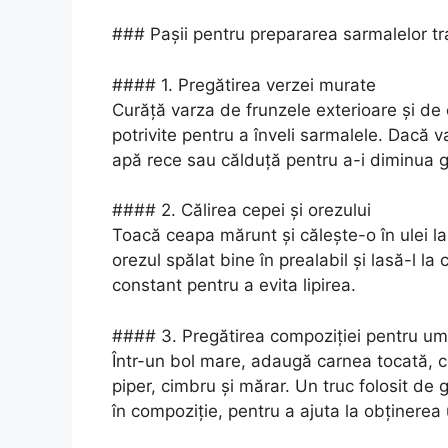
### Pașii pentru prepararea sarmalelor tr
#### 1. Pregătirea verzei murate
Curăță varza de frunzele exterioare și de c
potrivite pentru a înveli sarmalele. Dacă v
apă rece sau călduță pentru a-i diminua g
#### 2. Călirea cepei și orezului
Toacă ceapa mărunt și călește-o în ulei l
orezul spălat bine în prealabil și lasă-l l
constant pentru a evita lipirea.
#### 3. Pregătirea compoziției pentru um
Într-un bol mare, adaugă carnea tocată, c
piper, cimbru și mărar. Un truc folosit d
în compoziție, pentru a ajuta la obținerea 