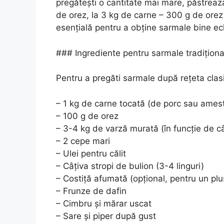
pregătești o cantitate mai mare, păstrează
de orez, la 3 kg de carne – 300 g de orez
esențială pentru a obține sarmale bine ech
### Ingrediente pentru sarmale tradițion
Pentru a pregăti sarmale după rețeta clas
– 1 kg de carne tocată (de porc sau amest
– 100 g de orez
– 3-4 kg de varză murată (în funcție de câ
– 2 cepe mari
– Ulei pentru călit
– Câțiva stropi de bulion (3-4 linguri)
– Costiță afumată (opțional, pentru un pl
– Frunze de dafin
– Cimbru și mărar uscat
– Sare și piper după gust