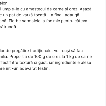
elor
 și umple-le cu amestecul de carne și orez. Așază
 pe un pat de varză tocată. La final, adaugă
 apă. Fierbe sarmalele la foc mic pentru câteva
epătrundă.
lor de pregătire tradiționale, vei reuși să faci
ilia. Proporția de 100 g de orez la 1 kg de carne
fect între textură și gust, iar ingredientele alese
re într-un adevărat festin.