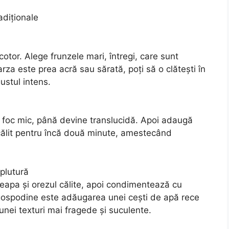
adiționale
otor. Alege frunzele mari, întregi, care sunt
arza este prea acră sau sărată, poți să o clătești în
ustul intens.
a foc mic, până devine translucidă. Apoi adaugă
a călit pentru încă două minute, amestecând
plutură
eapa și orezul călite, apoi condimentează cu
e gospodine este adăugarea unei cești de apă rece
unei texturi mai fragede și suculente.