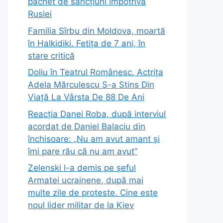
pachet de sancțiuni împotriva
Rusiei
Familia Sîrbu din Moldova, moartă
în Halkidiki. Fetița de 7 ani, în
stare critică
Doliu în Teatrul Românesc. Actrița
Adela Mărculescu S-a Stins Din
Viață La Vârsta De 88 De Ani
Reacția Danei Roba, după interviul
acordat de Daniel Balaciu din
închisoare: „Nu am avut amant și
îmi pare rău că nu am avut”
Zelenski l-a demis pe șeful
Armatei ucrainene, după mai
multe zile de proteste. Cine este
noul lider militar de la Kiev