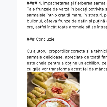
#### 4. Împachetarea și fierberea sarmal
Taie frunzele de varză în bucăți potrivite
sarmalele într-o cratiță mare, în straturi,
bulionul, câteva frunze de dafin și puțină
ore, astfel încât toate aromele să se într
### Concluzie
Cu ajutorul proporțiilor corecte și a tehnici
sarmale delicioase, apreciate de toată fam
este cheia pentru a obține un echilibru per
cu grijă vor transforma acest fel de mânca