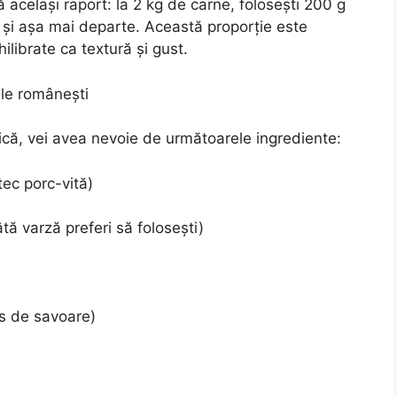
 același raport: la 2 kg de carne, folosești 200 g
 și așa mai departe. Această proporție este
ilibrate ca textură și gust.
ale românești
ică, vei avea nevoie de următoarele ingrediente:
ec porc-vită)
tă varză preferi să folosești)
us de savoare)