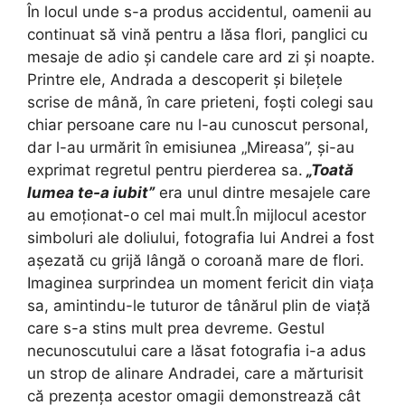
În locul unde s-a produs accidentul, oamenii au
continuat să vină pentru a lăsa flori, panglici cu
mesaje de adio și candele care ard zi și noapte.
Printre ele, Andrada a descoperit și bilețele
scrise de mână, în care prieteni, foști colegi sau
chiar persoane care nu l-au cunoscut personal,
dar l-au urmărit în emisiunea „Mireasa”, și-au
exprimat regretul pentru pierderea sa.
„Toată
lumea te-a iubit”
era unul dintre mesajele care
au emoționat-o cel mai mult.În mijlocul acestor
simboluri ale doliului, fotografia lui Andrei a fost
așezată cu grijă lângă o coroană mare de flori.
Imaginea surprindea un moment fericit din viața
sa, amintindu-le tuturor de tânărul plin de viață
care s-a stins mult prea devreme. Gestul
necunoscutului care a lăsat fotografia i-a adus
un strop de alinare Andradei, care a mărturisit
că prezența acestor omagii demonstrează cât