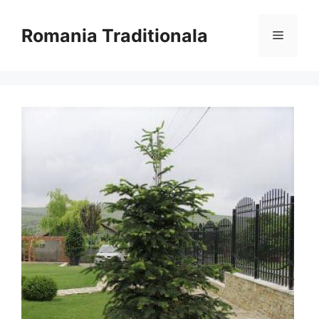
Sari
la
Romania Traditionala
Meniu
conținut