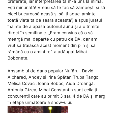
preferate, iar interpretarea ta m-a uns la inimă.
Ești minunată! Vreau să te fac să zâmbești și să
pleci bucuroasă acasă și să-ți aduci aminte
toată viața ta de seara aceasta”, a spus juratul
înainte de a apăsa butonul auriu și a o trimite
direct în semifinale. „Eram convins că o să
meargă mai departe cu patru de DA, dar am
vrut să trăiască acest moment din plin și să
rămână ca o amintire”, a adăugat Mihai
Bobonete.
Ansamblul de dans popular Nufărul, David
Alphared, Andey și Irina Spătar, Trupa Tango,
Melisa Covaci, Ioana Boboc, Aida Droangă,
Antonia Gîzea, Mihai Constantin sunt ceilalți
concurenții care au primit 3 sau 4 de DA și merg
în etapa următoare a show-ului.