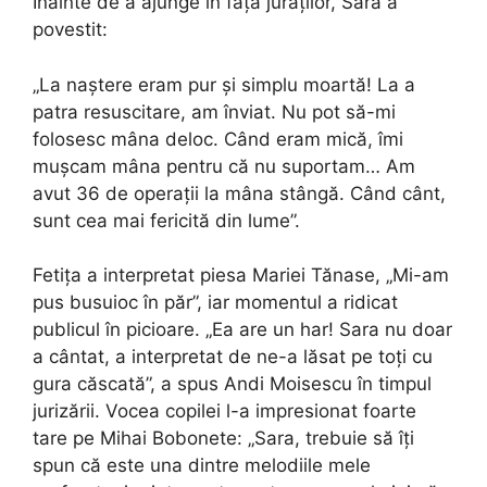
Înainte de a ajunge în fața juraților, Sara a
povestit:
„La naștere eram pur și simplu moartă! La a
patra resuscitare, am înviat. Nu pot să-mi
folosesc mâna deloc. Când eram mică, îmi
mușcam mâna pentru că nu suportam… Am
avut 36 de operații la mâna stângă. Când cânt,
sunt cea mai fericită din lume”.
Fetița a interpretat piesa Mariei Tănase, „Mi-am
pus busuioc în păr”, iar momentul a ridicat
publicul în picioare. „Ea are un har! Sara nu doar
a cântat, a interpretat de ne-a lăsat pe toți cu
gura căscată”, a spus Andi Moisescu în timpul
jurizării. Vocea copilei l-a impresionat foarte
tare pe Mihai Bobonete: „Sara, trebuie să îți
spun că este una dintre melodiile mele