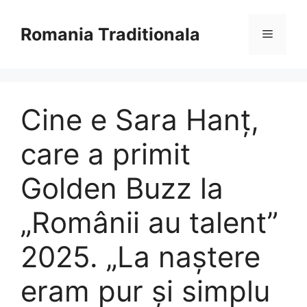
Sari
la
Romania Traditionala
Meniu
conținut
Cine e Sara Hanț,
care a primit
Golden Buzz la
„Românii au talent”
2025. „La naștere
eram pur și simplu