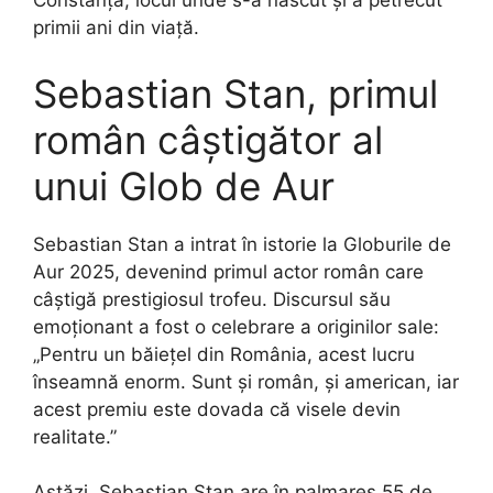
Constanța, locul unde s-a născut și a petrecut
primii ani din viață.
Sebastian Stan, primul
român câștigător al
unui Glob de Aur
Sebastian Stan a intrat în istorie la Globurile de
Aur 2025, devenind primul actor român care
câștigă prestigiosul trofeu. Discursul său
emoționant a fost o celebrare a originilor sale:
„Pentru un băiețel din România, acest lucru
înseamnă enorm. Sunt și român, și american, iar
acest premiu este dovada că visele devin
realitate.”
Astăzi, Sebastian Stan are în palmares 55 de