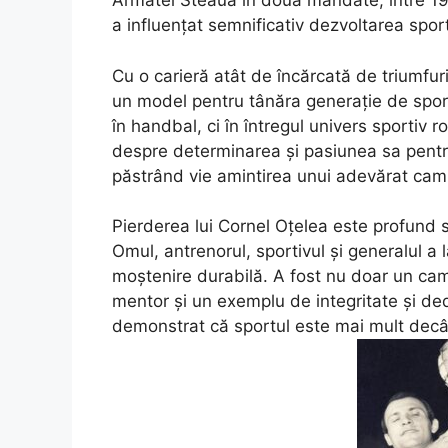
Armatei Steaua în două mandate, între 1983
a influențat semnificativ dezvoltarea sport
Cu o carieră atât de încărcată de triumfu
un model pentru tânăra generație de sport
în handbal, ci în întregul univers sportiv r
despre determinarea și pasiunea sa pentru
păstrând vie amintirea unui adevărat cam
Pierderea lui Cornel Oțelea este profund si
Omul, antrenorul, sportivul și generalul a 
moștenire durabilă. A fost nu doar un camp
mentor și un exemplu de integritate și dedi
demonstrat că sportul este mai mult decât