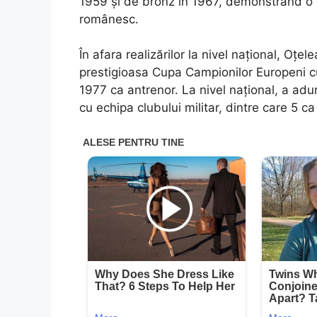
1959 și de bronz în 1967, demonstrând o c
românesc.
În afara realizărilor la nivel național, Oțel
prestigioasa Cupa Campionilor Europeni cu
1977 ca antrenor. La nivel național, a adu
cu echipa clubului militar, dintre care 5 ca