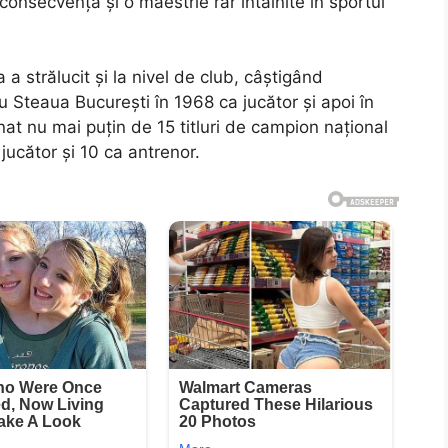
onsecvență și o maestrie rar întâlnite în sportul
ea a strălucit și la nivel de club, câștigând
 Steaua București în 1968 ca jucător și apoi în
nat nu mai puțin de 15 titluri de campion național
 jucător și 10 ca antrenor.