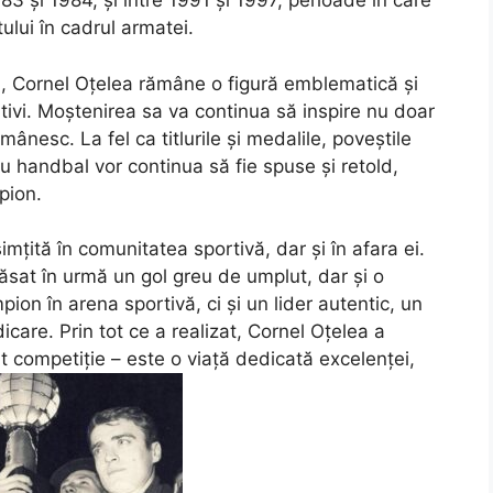
 și 1984, și între 1991 și 1997, perioade în care
ului în cadrul armatei.
ri, Cornel Oțelea rămâne o figură emblematică și
ivi. Moștenirea sa va continua să inspire nu doar
omânesc. La fel ca titlurile și medalile, poveștile
 handbal vor continua să fie spuse și retold,
pion.
mțită în comunitatea sportivă, dar și în afara ei.
lăsat în urmă un gol greu de umplut, dar și o
ion în arena sportivă, ci și un lider autentic, un
care. Prin tot ce a realizat, Cornel Oțelea a
 competiție – este o viață dedicată excelenței,