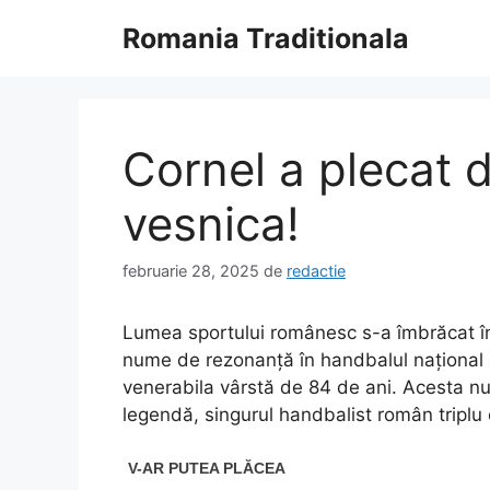
Sari
Romania Traditionala
la
conținut
Cornel a plecat d
vesnica!
februarie 28, 2025
de
redactie
Lumea sportului românesc s-a îmbrăcat în d
nume de rezonanță în handbalul național și
venerabila vârstă de 84 de ani. Acesta nu 
legendă, singurul handbalist român tripl