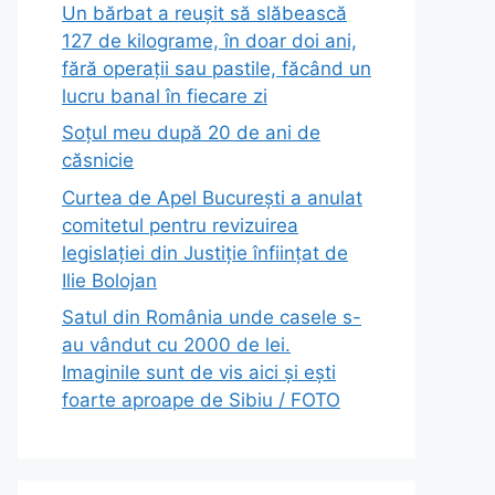
Un bărbat a reușit să slăbească
127 de kilograme, în doar doi ani,
fără operații sau pastile, făcând un
lucru banal în fiecare zi
Soțul meu după 20 de ani de
căsnicie
Curtea de Apel București a anulat
comitetul pentru revizuirea
legislației din Justiție înființat de
Ilie Bolojan
Satul din România unde casele s-
au vândut cu 2000 de lei.
Imaginile sunt de vis aici și ești
foarte aproape de Sibiu / FOTO