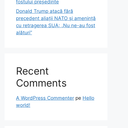
fostului președinte
Donald Trump atacă fără
precedent aliații NATO și amenință
cu retragerea SUA: „Nu ne-au fost
alături”
Recent
Comments
A WordPress Commenter
pe
Hello
world!