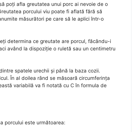
 să poți afla greutatea unui porc ai nevoie de o
reutatea porcului viu poate fi aflată fără să
anumite măsurători pe care să le aplici într-o
ți determina ce greutate are porcul, făcându-i
faci având la dispoziție o ruletă sau un centimetru
intre spatele urechii şi până la baza cozii.
cul. În al doilea rând se măsoară circumferinţa
ceastă variabilă va fi notată cu C în formula de
a porcului este următoarea: