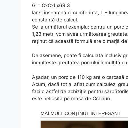
G = CxCxLx69,3
Iar C înseamnă circumferinţa, L – lungimea
constantă de calcul.
Se ia următorul exemplu: pentru un porc c
1,23 metri vom avea următoarea greutate
reținut că această formulă are o marjă d
De asemene, poate fi calculată inclusiv gr
înmulțește greutatea porcului înmulțită cu
Așadar, un porc de 110 kg are o carcasă 
Acum, dacă tot ai aflat cum calculezi greut
faci o astfel de achiziție pentru sărbător
este nelipsită pe masa de Crăciun.