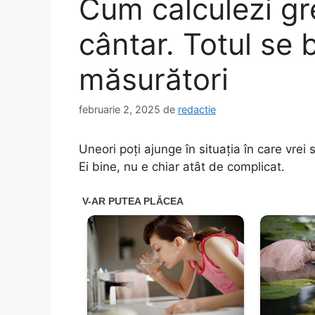
Cum calculezi gr
cântar. Totul se
măsurători
februarie 2, 2025
de
redactie
Uneori poți ajunge în situația în care vrei 
Ei bine, nu e chiar atât de complicat.