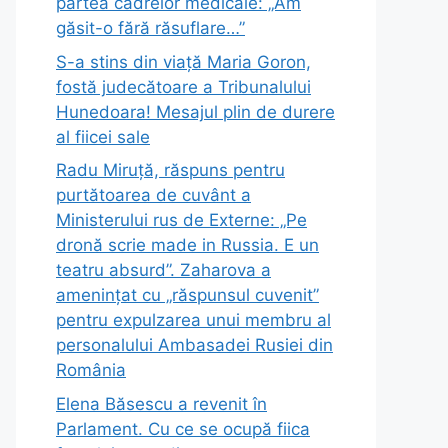
partea cadrelor medicale: „Am
găsit-o fără răsuflare…”
S-a stins din viață Maria Goron,
fostă judecătoare a Tribunalului
Hunedoara! Mesajul plin de durere
al fiicei sale
Radu Miruță, răspuns pentru
purtătoarea de cuvânt a
Ministerului rus de Externe: „Pe
dronă scrie made in Russia. E un
teatru absurd”. Zaharova a
amenințat cu „răspunsul cuvenit”
pentru expulzarea unui membru al
personalului Ambasadei Rusiei din
România
Elena Băsescu a revenit în
Parlament. Cu ce se ocupă fiica