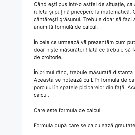
Când ești pus într-o astfel de situație, ca
ruleta și puțină pricepere la matematică. G
cântărești grăsunul. Trebuie doar să faci 
anumită formulă de calcul.
În cele ce urmează vă prezentăm cum pute
doar niște măsurători! Iată ce trebuie să 
de croitorie.
În primul rând, trebuie măsurată distanţa d
Aceasta se notează cu L în formula de cal
porcului în spatele picioarelor din faţă. A
calcul.
Care este formula de calcul
Formula după care se calculează greutate