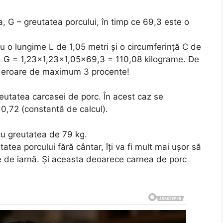
, G – greutatea porcului, în timp ce 69,3 este o
u o lungime L de 1,05 metri şi o circumferinţă C de
. G = 1,23×1,23×1,05×69,3 = 110,08 kilograme. De
e eroare de maximum 3 procente!
eutatea carcasei de porc. În acest caz se
 0,72 (constantă de calcul).
cu greutatea de 79 kg.
atea porcului fără cântar, îți va fi mult mai ușor să
ile de iarnă. Și aceasta deoarece carnea de porc