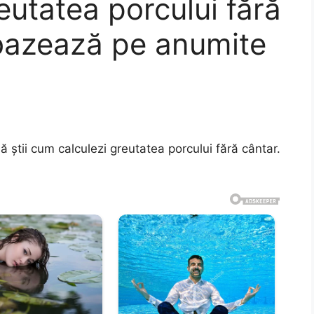
eutatea porcului fără
 bazează pe anumite
să știi cum calculezi greutatea porcului fără cântar.