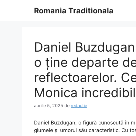
Sari
Romania Traditionala
la
conținut
Daniel Buzdugan 
o ține departe de
reflectoarelor. C
Monica incredibil
aprilie 5, 2025
de
redactie
Daniel Buzdugan, o figură cunoscută în me
glumele și umorul său caracteristic. Cu toa