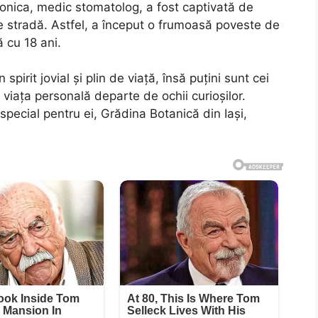
Monica, medic stomatolog, a fost captivată de
pe stradă. Astfel, a început o frumoasă poveste de
ă cu 18 ani.
irit jovial și plin de viață, însă puțini sunt cei
ă viața personală departe de ochii curioșilor.
 special pentru ei, Grădina Botanică din Iași,