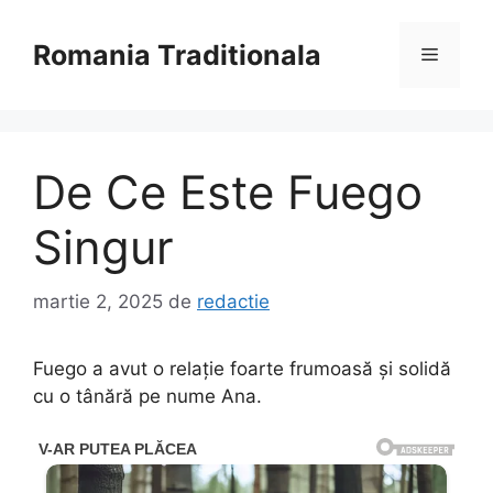
Sari
la
Romania Traditionala
Meniu
conținut
De Ce Este Fuego
Singur
martie 2, 2025
de
redactie
Fuego a avut o relaţie foarte frumoasă şi solidă
cu o tânără pe nume Ana.