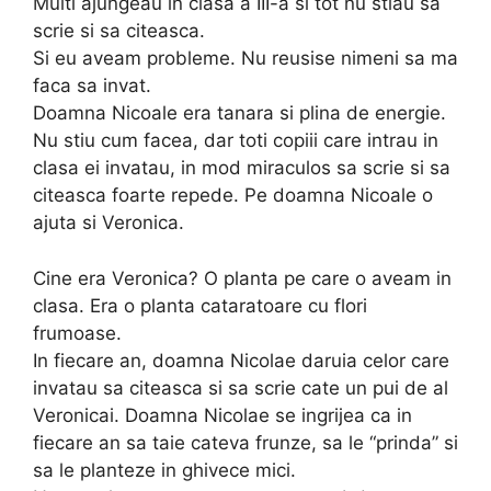
Multi ajungeau in clasa a III-a si tot nu stiau sa
scrie si sa citeasca.
Si eu aveam probleme. Nu reusise nimeni sa ma
faca sa invat.
Doamna Nicoale era tanara si plina de energie.
Nu stiu cum facea, dar toti copiii care intrau in
clasa ei invatau, in mod miraculos sa scrie si sa
citeasca foarte repede. Pe doamna Nicoale o
ajuta si Veronica.
Cine era Veronica? O planta pe care o aveam in
clasa. Era o planta cataratoare cu flori
frumoase.
In fiecare an, doamna Nicolae daruia celor care
invatau sa citeasca si sa scrie cate un pui de al
Veronicai. Doamna Nicolae se ingrijea ca in
fiecare an sa taie cateva frunze, sa le “prinda” si
sa le planteze in ghivece mici.