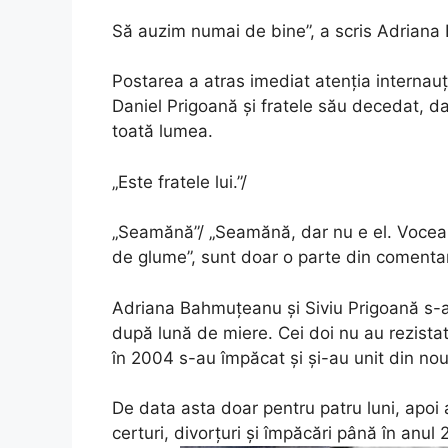
Să auzim numai de bine”, a scris Adrian
Postarea a atras imediat atenția internau
Daniel Prigoană și fratele său decedat, da
toată lumea.
„Este fratele lui.”/
„Seamănă”/ „Seamănă, dar nu e el. Vocea o 
de glume”, sunt doar o parte din comentari
Adriana Bahmuțeanu și Siviu Prigoană s-au
după lună de miere. Cei doi nu au rezistat
în 2004 s-au împăcat și și-au unit din nou
De data asta doar pentru patru luni, apoi 
certuri, divorțuri și împăcări până în anu