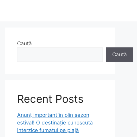
Caută
Caută
Recent Posts
Anunț important în plin sezon
estival! O destinație cunoscută
interzice fumatul pe plajă