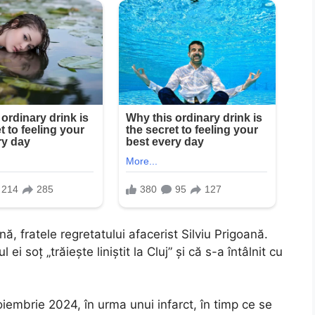
ă, fratele regretatului afacerist Silviu Prigoană.
 soț „trăiește liniștit la Cluj” și că s-a întâlnit cu
oiembrie 2024, în urma unui infarct, în timp ce se