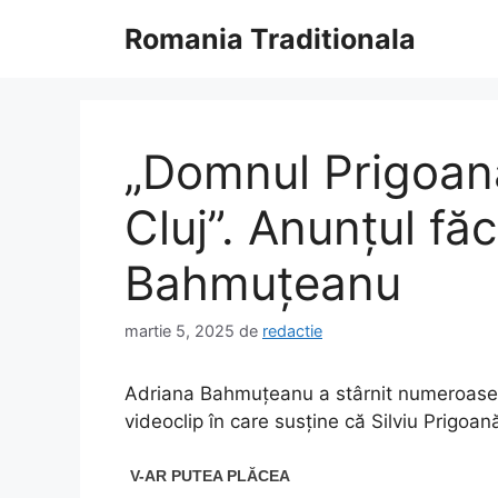
Sari
Romania Traditionala
la
conținut
„Domnul Prigoană 
Cluj”. Anunțul fă
Bahmuțeanu
martie 5, 2025
de
redactie
Adriana Bahmuțeanu a stârnit numeroase re
videoclip în care susține că Silviu Prigoană