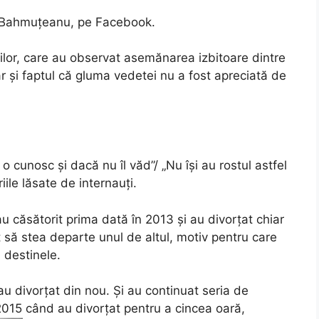
a Bahmuțeanu, pe Facebook.
ților, care au observat asemănarea izbitoare dintre
r și faptul că gluma vedetei nu a fost apreciată de
cunosc și dacă nu îl văd”/ „Nu își au rostul astfel
ile lăsate de internauți.
 căsătorit prima dată în 2013 și au divorțat chiar
 să stea departe unul de altul, motiv pentru care
 destinele.
au divorțat din nou. Și au continuat seria de
l 2015 când au divorțat pentru a cincea oară,