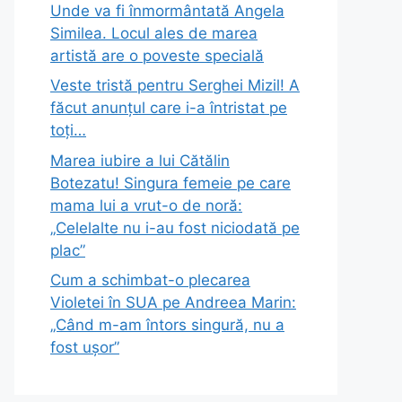
Unde va fi înmormântată Angela
Similea. Locul ales de marea
artistă are o poveste specială
Veste tristă pentru Serghei Mizil! A
făcut anunțul care i-a întristat pe
toți…
Marea iubire a lui Cătălin
Botezatu! Singura femeie pe care
mama lui a vrut-o de noră:
„Celelalte nu i-au fost niciodată pe
plac”
Cum a schimbat-o plecarea
Violetei în SUA pe Andreea Marin:
„Când m-am întors singură, nu a
fost ușor”