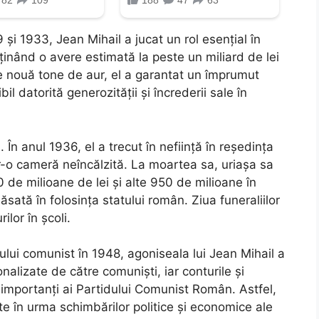
 și 1933, Jean Mihail a jucat un rol esențial în
ținând o avere estimată la peste un miliard de lei
te nouă tone de aur, el a garantat un împrumut
il datorită generozității și încrederii sale în
. În anul 1936, el a trecut în neființă în reședința
tr-o cameră neîncălzită. La moartea sa, uriașa sa
de milioane de lei și alte 950 de milioane în
lăsată în folosința statului român. Ziua funeraliilor
lor în școli.
lui comunist în 1948, agoniseala lui Jean Mihail a
ionalizate de către comuniști, iar conturile și
 importanți ai Partidului Comunist Român. Astfel,
e în urma schimbărilor politice și economice ale