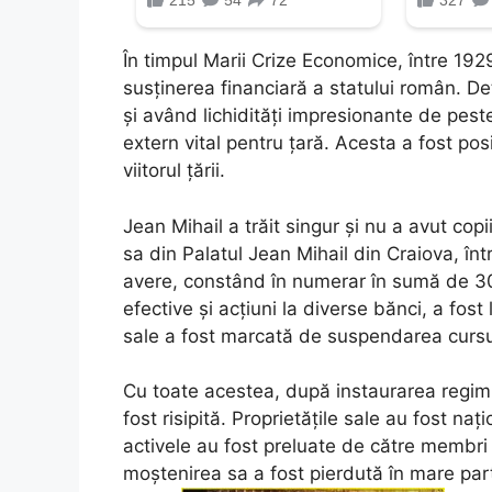
În timpul Marii Crize Economice, între 1929
susținerea financiară a statului român. De
și având lichidități impresionante de pes
extern vital pentru țară. Acesta a fost posib
viitorul țării.
Jean Mihail a trăit singur și nu a avut copii
sa din Palatul Jean Mihail din Craiova, în
avere, constând în numerar în sumă de 30 
efective și acțiuni la diverse bănci, a fost 
sale a fost marcată de suspendarea cursuri
Cu toate acestea, după instaurarea regimu
fost risipită. Proprietățile sale au fost naț
activele au fost preluate de către membri
moștenirea sa a fost pierdută în mare part