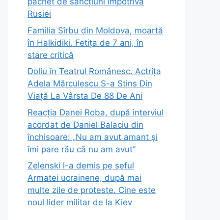
pachet de sancțiuni împotriva
Rusiei
Familia Sîrbu din Moldova, moartă
în Halkidiki. Fetița de 7 ani, în
stare critică
Doliu în Teatrul Românesc. Actrița
Adela Mărculescu S-a Stins Din
Viață La Vârsta De 88 De Ani
Reacția Danei Roba, după interviul
acordat de Daniel Balaciu din
închisoare: „Nu am avut amant și
îmi pare rău că nu am avut”
Zelenski l-a demis pe șeful
Armatei ucrainene, după mai
multe zile de proteste. Cine este
noul lider militar de la Kiev