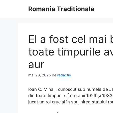
Sari
Romania Traditionala
la
conținut
El a fost cel mai
toate timpurile 
aur
mai 23, 2025
de
redactie
Ioan C. Mihail, cunoscut sub numele de J
din toate timpurile. Între anii 1929 și 193
jucat un rol crucial în sprijinirea statulu