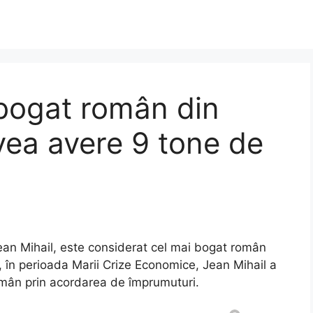
 bogat român din
avea avere 9 tone de
ean Mihail, este considerat cel mai bogat român
3, în perioada Marii Crize Economice, Jean Mihail a
i român prin acordarea de împrumuturi.