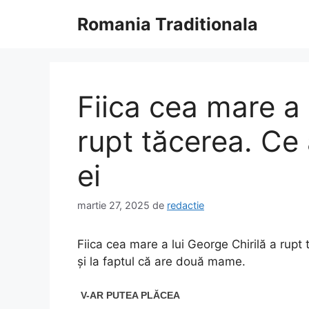
Sari
Romania Traditionala
la
conținut
Fiica cea mare a 
rupt tăcerea. Ce
ei
martie 27, 2025
de
redactie
Fiica cea mare a lui George Chirilă a rupt 
și la faptul că are două mame.