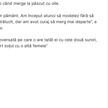
i când merge la păscut cu oile.
în pământ. Am început atunci să modelez fără să
strălucit, dar am avut curaj să merg mai departe”, a
u.
oversată pe care o are tatăl ei cu cele două surori,
rt soțul cu o altă femeie”