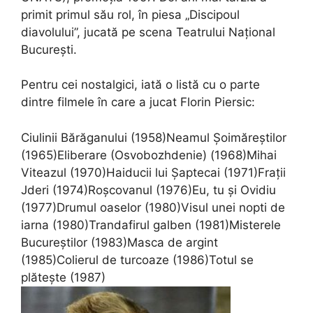
primit primul său rol, în piesa „Discipoul
diavolului”, jucată pe scena Teatrului Național
București.
Pentru cei nostalgici, iată o listă cu o parte
dintre filmele în care a jucat Florin Piersic:
Ciulinii Bărăganului (1958)Neamul Șoimăreștilor
(1965)Eliberare (Osvobozhdenie) (1968)Mihai
Viteazul (1970)Haiducii lui Șaptecai (1971)Frații
Jderi (1974)Roșcovanul (1976)Eu, tu și Ovidiu
(1977)Drumul oaselor (1980)Visul unei nopti de
iarna (1980)Trandafirul galben (1981)Misterele
Bucureștilor (1983)Masca de argint
(1985)Colierul de turcoaze (1986)Totul se
plătește (1987)