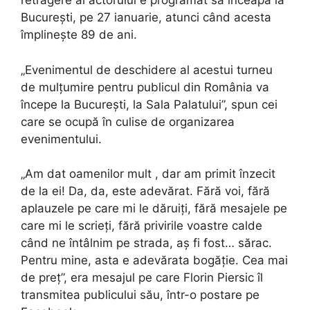
retragere al actorului e programat să înceapă la
București, pe 27 ianuarie, atunci când acesta
împlinește 89 de ani.
„Evenimentul de deschidere al acestui turneu
de mulțumire pentru publicul din România va
începe la București, la Sala Palatului”, spun cei
care se ocupă în culise de organizarea
evenimentului.
„Am dat oamenilor mult , dar am primit înzecit
de la ei! Da, da, este adevărat. Fără voi, fără
aplauzele pe care mi le dăruiți, fără mesajele pe
care mi le scrieți, fără privirile voastre calde
când ne întâlnim pe strada, aș fi fost… sărac.
Pentru mine, asta e adevărata bogăție. Cea mai
de preț”, era mesajul pe care Florin Piersic îl
transmitea publicului său, într-o postare pe