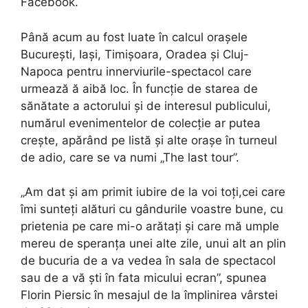
Facebook.
Până acum au fost luate în calcul orașele
București, Iași, Timișoara, Oradea și Cluj-
Napoca pentru innerviurile-spectacol care
urmează ă aibă loc. În funcție de starea de
sănătate a actorului și de interesul publicului,
numărul evenimentelor de colecție ar putea
crește, apărând pe listă și alte orașe în turneul
de adio, care se va numi „The last tour”.
„Am dat și am primit iubire de la voi toți,cei care
îmi sunteți alături cu gândurile voastre bune, cu
prietenia pe care mi-o arătați și care mă umple
mereu de speranța unei alte zile, unui alt an plin
de bucuria de a va vedea în sala de spectacol
sau de a vă ști în fata micului ecran”, spunea
Florin Piersic în mesajul de la împlinirea vârstei