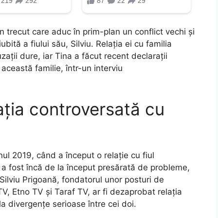
n trecut care aduc în prim-plan un conflict vechi și
ubită a fiului său, Silviu. Relația ei cu familia
ații dure, iar Tina a făcut recent declarații
ceastă familie, într-un interviu
lația controversată cu
anul 2019, când a început o relație cu fiul
doi a fost încă de la început presărată de probleme,
. Silviu Prigoană, fondatorul unor posturi de
, Etno TV și Taraf TV, ar fi dezaprobat relația
a divergențe serioase între cei doi.