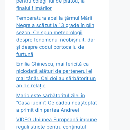
pentru colegii lui de platou, la
finalul filmărilor
Temperatura apei la țărmul Mării
Negre a scăzut la 13 grade în plin
sezon. Ce spun meteorologii
despre fenomenul neobișnuit, dar
și despre codul portocaliu de
furtună
Emilia Ghinescu, mai fericită ca
niciodată alături de partenerul ei
mai tânăr. Cei doi au sărbătorit un
an de relație
Mario este sărbătoritul zilei în
“Casa iubirii”. Ce cadou neașteptat
a primit din partea Andreei
VIDEO Uniunea Europeană impune
reguli stricte pentru conținutul