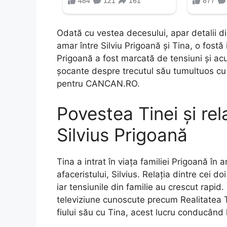
Odată cu vestea decesului, apar detalii di
amar între Silviu Prigoană și Tina, o fostă i
Prigoană a fost marcată de tensiuni și acuz
șocante despre trecutul său tumultuos cu a
pentru CANCAN.RO.
Povestea Tinei și re
Silvius Prigoană
Tina a intrat în viața familiei Prigoană în 
afaceristului, Silvius. Relația dintre cei 
iar tensiunile din familie au crescut rapid
televiziune cunoscute precum Realitatea TV
fiului său cu Tina, acest lucru conducând l