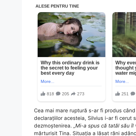
Cea mai mare ruptură s-ar fi produs când T
declarațiilor acesteia, Silvius i-ar fi ceru
dezmoștenirea.
„Mi-a spus că tatăl său î
mărturisit Tina. Situația a lăsat răni adân