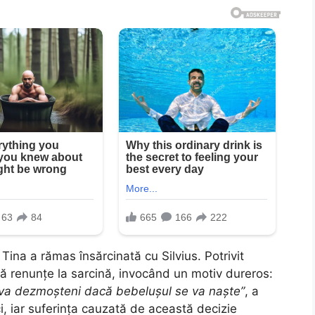
ina a rămas însărcinată cu Silvius. Potrivit
t să renunțe la sarcină, invocând un motiv dureros:
l va dezmoșteni dacă bebelușul se va naște”
, a
ci, iar suferința cauzată de această decizie