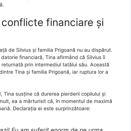
ă.
conflicte financiare și
față de Silvius și familia Prigoană nu au dispărut.
 datorie financiară, Tina afirmând că Silvius îi
 returnată prin intermediul tatălui său. Această
dintre Tina și familia Prigoană, iar ruptura lor a
, Tina susține că durerea pierderii copilului și
i mult, ea a mărturisit că, în momentul de maximă
goană. Declarația ei este surprinzătoare:
 azi! Eu am suferit enorm de pe urma