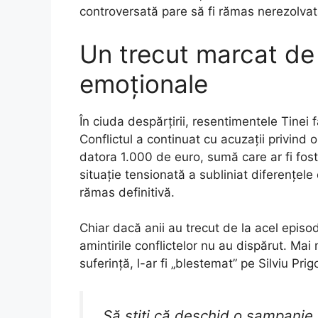
controversată pare să fi rămas nerezolvat
Un trecut marcat de 
emoționale
În ciuda despărțirii, resentimentele Tinei 
Conflictul a continuat cu acuzații privind o
datora 1.000 de euro, sumă care ar fi fost
situație tensionată a subliniat diferențele 
rămas definitivă.
Chiar dacă anii au trecut de la acel episod
amintirile conflictelor nu au dispărut. Ma
suferință, l-ar fi „blestemat” pe Silviu Pri
„Să știți că deschid o șampanie