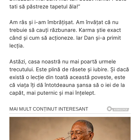
tati să păstreze tapetul ăla!”
Am râs și i-am îmbrățișat. Am învățat că nu
trebuie să cauți răzbunare. Karma știe exact
când și cum să acționeze. Iar Dan și-a primit
lecția.
Astăzi, casa noastră nu mai poartă urmele
trecutului. Este plină de râsete și iubire. Și dacă
există o lecție din toată această poveste, este
că viața îți dă întotdeauna șansa să o iei de la
capăt, mai puternic și mai înțelept.