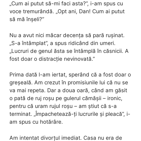
„Cum ai putut să-mi faci asta?”, i-am spus cu
voce tremurândă. „Opt ani, Dan! Cum ai putut
să mă înșeli?”
Nu a avut nici măcar decența să pară rușinat.
„S-a întâmplat”, a spus ridicând din umeri.
„Lucruri de genul ăsta se întâmplă în căsnicii. A
fost doar o distracție nevinovată.”
Prima dată l-am iertat, sperând că a fost doar o
greșeală. Am crezut în promisiunile lui că nu se
va mai repeta. Dar a doua oară, când am găsit
o pată de ruj roșu pe gulerul cămășii – ironic,
pentru că uram rujul roșu – am știut că s-a
terminat. „Împachetează-ți lucrurile și pleacă”, i-
am spus cu hotărâre.
Am intentat divorțul imediat. Casa nu era de