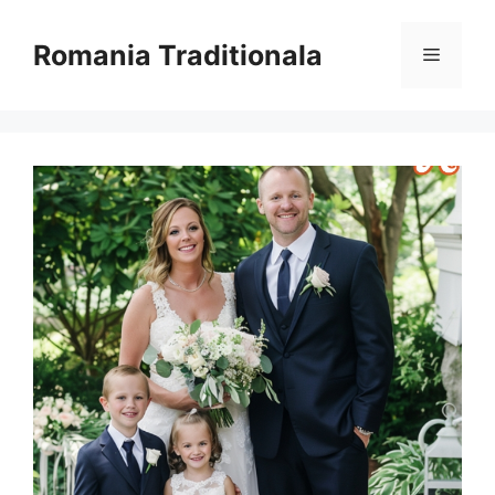
Sari
la
Romania Traditionala
Meniu
conținut