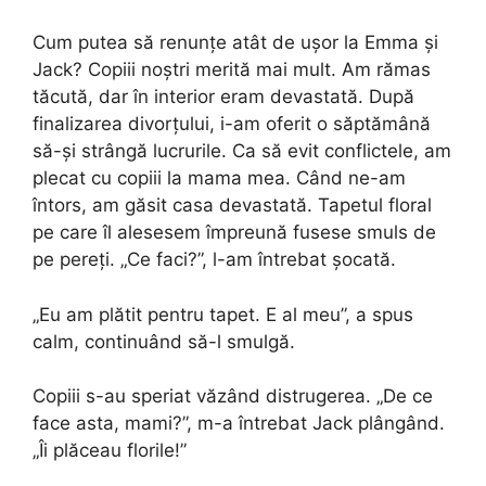
Cum putea să renunțe atât de ușor la Emma și
Jack? Copiii noștri merită mai mult. Am rămas
tăcută, dar în interior eram devastată. După
finalizarea divorțului, i-am oferit o săptămână
să-și strângă lucrurile. Ca să evit conflictele, am
plecat cu copiii la mama mea. Când ne-am
întors, am găsit casa devastată. Tapetul floral
pe care îl alesesem împreună fusese smuls de
pe pereți. „Ce faci?”, l-am întrebat șocată.
„Eu am plătit pentru tapet. E al meu”, a spus
calm, continuând să-l smulgă.
Copiii s-au speriat văzând distrugerea. „De ce
face asta, mami?”, m-a întrebat Jack plângând.
„Îi plăceau florile!”