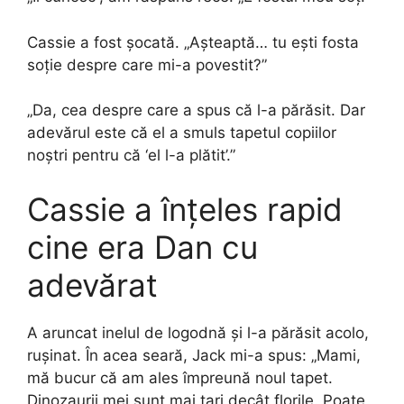
Cassie a fost șocată. „Așteaptă… tu ești fosta
soție despre care mi-a povestit?”
„Da, cea despre care a spus că l-a părăsit. Dar
adevărul este că el a smuls tapetul copiilor
noștri pentru că ‘el l-a plătit’.”
Cassie a înțeles rapid
cine era Dan cu
adevărat
A aruncat inelul de logodnă și l-a părăsit acolo,
rușinat. În acea seară, Jack mi-a spus: „Mami,
mă bucur că am ales împreună noul tapet.
Dinozaurii mei sunt mai tari decât florile. Poate