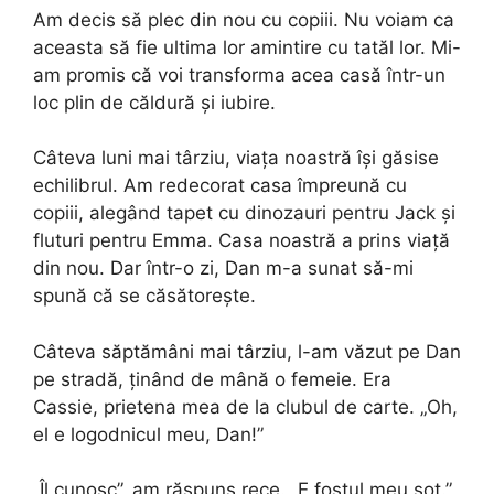
Am decis să plec din nou cu copiii. Nu voiam ca
aceasta să fie ultima lor amintire cu tatăl lor. Mi-
am promis că voi transforma acea casă într-un
loc plin de căldură și iubire.
Câteva luni mai târziu, viața noastră își găsise
echilibrul. Am redecorat casa împreună cu
copiii, alegând tapet cu dinozauri pentru Jack și
fluturi pentru Emma. Casa noastră a prins viață
din nou. Dar într-o zi, Dan m-a sunat să-mi
spună că se căsătorește.
Câteva săptămâni mai târziu, l-am văzut pe Dan
pe stradă, ținând de mână o femeie. Era
Cassie, prietena mea de la clubul de carte. „Oh,
el e logodnicul meu, Dan!”
„Îl cunosc”, am răspuns rece. „E fostul meu soț.”