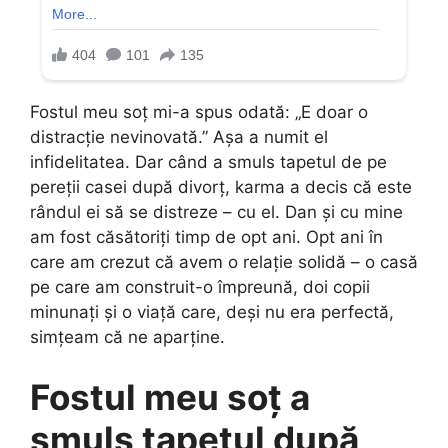
Fostul meu soț mi-a spus odată: „E doar o
distracție nevinovată.” Așa a numit el
infidelitatea. Dar când a smuls tapetul de pe
pereții casei după divorț, karma a decis că este
rândul ei să se distreze – cu el. Dan și cu mine
am fost căsătoriți timp de opt ani. Opt ani în
care am crezut că avem o relație solidă – o casă
pe care am construit-o împreună, doi copii
minunați și o viață care, deși nu era perfectă,
simțeam că ne aparține.
Fostul meu soț a
smuls tapetul după