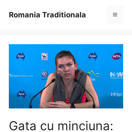
Sari
la
Romania Traditionala
Meniu
conținut
Gata cu minciuna: