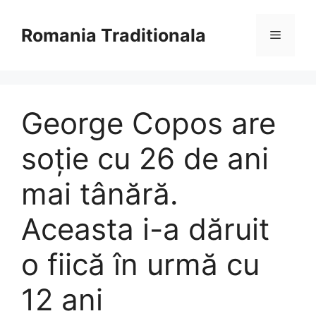
Sari
la
Romania Traditionala
Meniu
conținut
George Copos are
soție cu 26 de ani
mai tânără.
Aceasta i-a dăruit
o fiică în urmă cu
12 ani