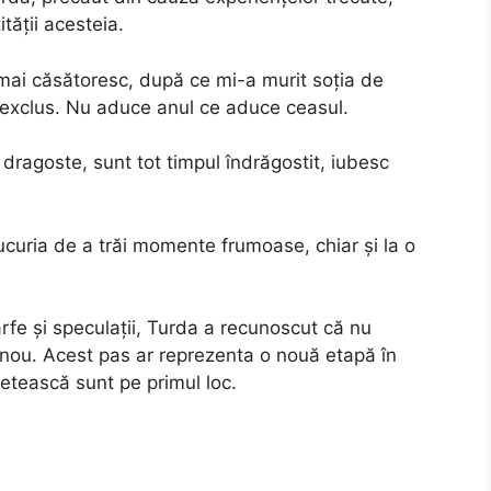
tății acesteia.
ai căsătoresc, după ce mi-a murit soția de
exclus. Nu aduce anul ce aduce ceasul.
e dragoste, sunt tot timpul îndrăgostit, iubesc
ucuria de a trăi momente frumoase, chiar și la o
ârfe și speculații, Turda a recunoscut că nu
n nou. Acest pas ar reprezenta o nouă etapă în
fletească sunt pe primul loc.