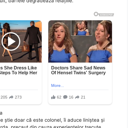
t, bârfele degradează relațiile.”
da
 știe doar că este colonel, îi aduce liniștea și
da, precaut din cauza experiențelor trecute,