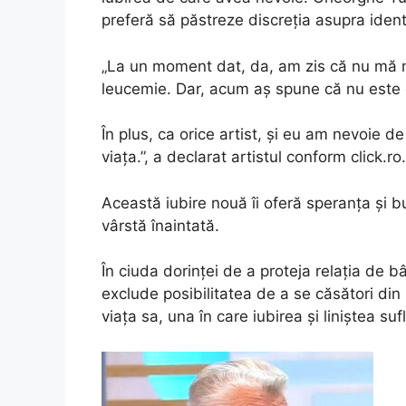
preferă să păstreze discreția asupra identi
„La un moment dat, da, am zis că nu mă m
leucemie. Dar, acum aș spune că nu este 
În plus, ca orice artist, și eu am nevoie d
viața.”, a declarat artistul conform click.ro.
Această iubire nouă îi oferă speranța și b
vârstă înaintată.
În ciuda dorinței de a proteja relația de b
exclude posibilitatea de a se căsători di
viața sa, una în care iubirea și liniștea su