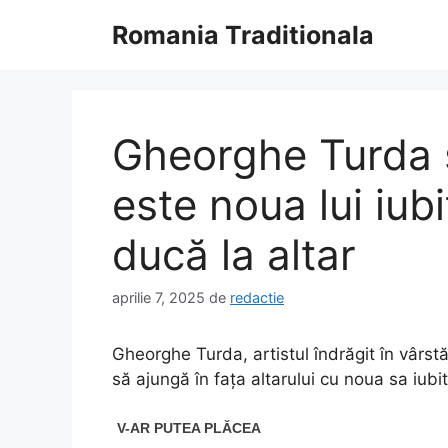
Sari
Romania Traditionala
la
conținut
Gheorghe Turda s
este noua lui iub
ducă la altar
aprilie 7, 2025
de
redactie
Gheorghe Turda, artistul îndrăgit în vârst
să ajungă în fața altarului cu noua sa iubit