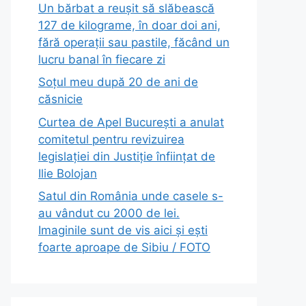
Un bărbat a reușit să slăbească
127 de kilograme, în doar doi ani,
fără operații sau pastile, făcând un
lucru banal în fiecare zi
Soțul meu după 20 de ani de
căsnicie
Curtea de Apel București a anulat
comitetul pentru revizuirea
legislației din Justiție înființat de
Ilie Bolojan
Satul din România unde casele s-
au vândut cu 2000 de lei.
Imaginile sunt de vis aici și ești
foarte aproape de Sibiu / FOTO