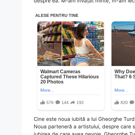
despre ea. M-am învățat minte, m-am lecui
Cine este noua iubită a lui Gheorghe Tur
Noua parteneră a artistului, despre care se
iubirea de care avea nevoie. Gheorghe Tur