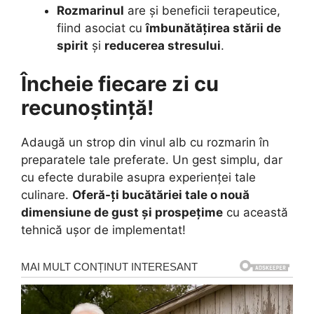
Rozmarinul
are și beneficii terapeutice,
fiind asociat cu
îmbunătățirea stării de
spirit
și
reducerea stresului
.
Încheie fiecare zi cu
recunoștință!
Adaugă un strop din vinul alb cu rozmarin în
preparatele tale preferate. Un gest simplu, dar
cu efecte durabile asupra experienței tale
culinare.
Oferă-ți bucătăriei tale o nouă
dimensiune de gust și prospețime
cu această
tehnică ușor de implementat!