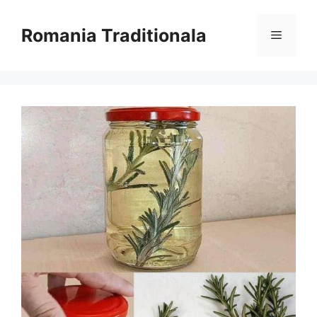
Sari
la
Romania Traditionala
Meniu
conținut