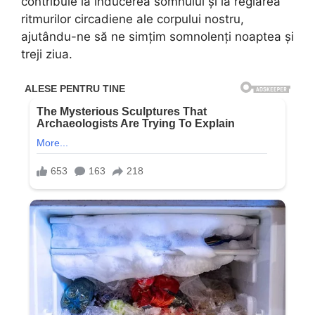
contribuie la inducerea somnului și la reglarea
ritmurilor circadiene ale corpului nostru,
ajutându-ne să ne simțim somnolenți noaptea și
treji ziua.