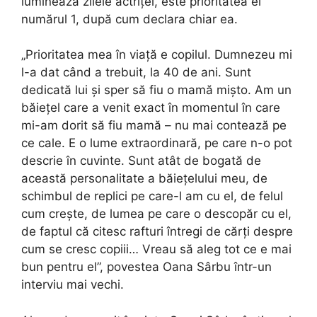
luminează zilele actriței, este prioritatea ei
numărul 1, după cum declara chiar ea.
„Prioritatea mea în viață e copilul. Dumnezeu mi
l-a dat când a trebuit, la 40 de ani. Sunt
dedicată lui și sper să fiu o mamă mișto. Am un
băiețel care a venit exact în momentul în care
mi-am dorit să fiu mamă – nu mai contează pe
ce cale. E o lume extraordinară, pe care n-o pot
descrie în cuvinte. Sunt atât de bogată de
această personalitate a băiețelului meu, de
schimbul de replici pe care-l am cu el, de felul
cum crește, de lumea pe care o descopăr cu el,
de faptul că citesc rafturi întregi de cărți despre
cum se cresc copiii… Vreau să aleg tot ce e mai
bun pentru el”, povestea Oana Sârbu într-un
interviu mai vechi.