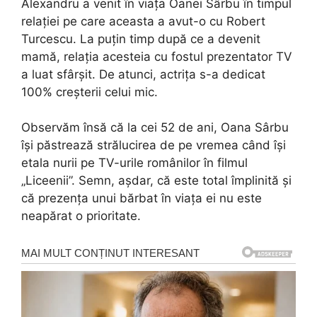
Alexandru a venit în viața Oanei Sârbu în timpul
relației pe care aceasta a avut-o cu Robert
Turcescu. La puțin timp după ce a devenit
mamă, relația acesteia cu fostul prezentator TV
a luat sfârșit. De atunci, actrița s-a dedicat
100% creșterii celui mic.
Observăm însă că la cei 52 de ani, Oana Sârbu
își păstrează strălucirea de pe vremea când își
etala nurii pe TV-urile românilor în filmul
„Liceenii”. Semn, așdar, că este total împlinită și
că prezența unui bărbat în viața ei nu este
neapărat o prioritate.