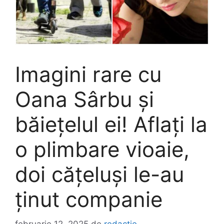
Imagini rare cu
Oana Sârbu și
băiețelul ei! Aflați la
o plimbare vioaie,
doi cățeluși le-au
ținut companie
februarie 12, 2025
de
redactie