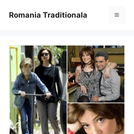
Sari
la
Romania Traditionala
Meniu
conținut