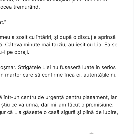
u vocea tremurând.
t.”
meu a sosit cu întăriri, și după o discuție aprinsă
ă. Câteva minute mai târziu, au ieșit cu Lia. Ea se
-i pe obraji.
șmar. Strigătele Liei nu fuseseră luate în serios
martor care să confirme frica ei, autoritățile nu
tă într-un centru de urgență pentru plasament, iar
 știu ce va urma, dar mi-am făcut o promisiune:
ur că Lia găsește o casă sigură și plină de iubire,