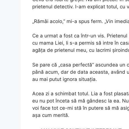
prietenul detectiv. I-am explicat totul, c
„Rămâi acolo,” mi-a spus ferm. „Vin imedia
Ce a urmat a fost ca într-un vis. Prietenul 
cu mama Liei, li s-a permis să intre în cas
agăța de prietenul meu, cu lacrimi șiroindu
Se pare că „casa perfectă” ascundea un co
până acum, dar de data aceasta, având un 
au mai putut ignora situația.
Acea zi a schimbat totul. Lia a fost plasa
eu nu pot înceta să mă gândesc la ea. Nu
voi face tot ce-mi stă în putere să mă asig
așa cum merită.