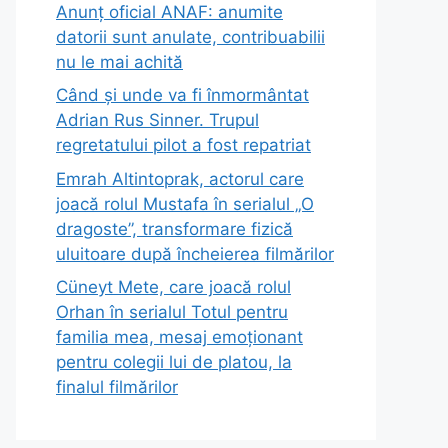
Anunț oficial ANAF: anumite
datorii sunt anulate, contribuabilii
nu le mai achită
Când și unde va fi înmormântat
Adrian Rus Sinner. Trupul
regretatului pilot a fost repatriat
Emrah Altintoprak, actorul care
joacă rolul Mustafa în serialul „O
dragoste”, transformare fizică
uluitoare după încheierea filmărilor
Cüneyt Mete, care joacă rolul
Orhan în serialul Totul pentru
familia mea, mesaj emoționant
pentru colegii lui de platou, la
finalul filmărilor