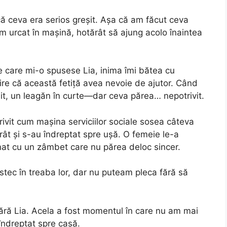
ă ceva era serios greșit. Așa că am făcut ceva
 urcat în mașină, hotărât să ajung acolo înaintea
care mi-o spusese Lia, inima îmi bătea cu
re că această fetiță avea nevoie de ajutor. Când
it, un leagăn în curte—dar ceva părea… nepotrivit.
rivit cum mașina serviciilor sociale sosea câteva
ât și s-au îndreptat spre ușă. O femeie le-a
at cu un zâmbet care nu părea deloc sincer.
ec în treaba lor, dar nu puteam pleca fără să
t fără Lia. Acela a fost momentul în care nu am mai
îndreptat spre casă.