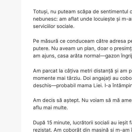
Totuși, nu puteam scăpa de sentimentul c
nebunesc: am aflat unde locuiește și m-am
serviciilor sociale.
Pe măsură ce conduceam către adresa pe 
putere. Nu aveam un plan, doar o presimți
am ajuns, casa arăta normal—gazon îngrij
Am parcat la câțiva metri distanță și am p
momente mai târziu. Doi angajați au cobor
deschis—probabil mama Liei. I-a întâmpin
Am decis să aștept. Nu voiam să mă amest
aflu mai multe.
După 15 minute, lucrătorii sociali au ieși
rezistat. Am coborât din mașină și m-am 