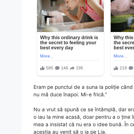
Eram pe punctul de a suna la poliție când Li
nu mă duce înapoi. Mi-e frică.”
Nu a vrut să spună ce se întâmplă, dar er
o iau la mine acasă, doar pentru a o ține 
mea a insistat că nu era o idee bună. În ce
aceștia au venit să o ia pe Lia.