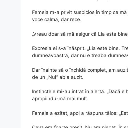
Femeia m-a privit suspicios în timp ce mă 
voce calmă, dar rece.
„Vreau doar să mă asigur că Lia este bine
Expresia ei s-a înăsprit. „Lia este bine. T
dumneavoastră, dar nu e treaba dumneavo
Dar înainte să o închidă complet, am auzi
de un „Nu!” abia auzit.
Instinctele mi-au intrat în alertă. „Dacă e
apropiindu-mă mai mult.
Femeia a ezitat, apoi a răspuns tăios: „Est
Ceva era foarte greșit. Nu am plecat. În 