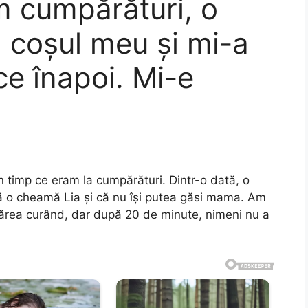
m cumpărături, o
în coșul meu și mi-a
e înapoi. Mi-e
n timp ce eram la cumpărături. Dintr-o dată, o
că o cheamă Lia și că nu își putea găsi mama. Am
rea curând, dar după 20 de minute, nimeni nu a