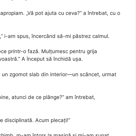
apropiam. „Vă pot ajuta cu ceva?” a întrebat, cu o
,” i-am spus, încercând să-mi păstrez calmul.
rece printr-o fază. Mulțumesc pentru grija
astră.” A început să închidă ușa.
t un zgomot slab din interior—un scâncet, urmat
 bine, atunci de ce plânge?” am întrebat,
e disciplinată. Acum plecați!”
schimb, m-am întors la mașină și mi-am sunat