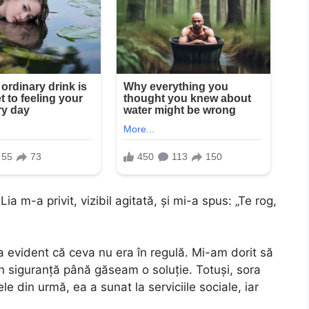
a m-a privit, vizibil agitată, și mi-a spus: „Te rog,
a evident că ceva nu era în regulă. Mi-am dorit să
în siguranță până găseam o soluție. Totuși, sora
le din urmă, ea a sunat la serviciile sociale, iar