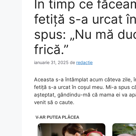
În timp ce făcea
fetiță s-a urcat 
spus: „Nu mă duc
frică.”
ianuarie 31, 2025
de
redactie
Aceasta s-a întâmplat acum câteva zile, î
fetiță s-a urcat în coșul meu. Mi-a spus 
așteptat, gândindu-mă că mama ei va apă
venit să o caute.