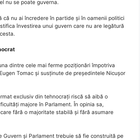
fel nu se poate guverna.
ă nu ai încredere în partide și în oamenii politici
ustifica învestirea unui guvern care nu are legătură
acesta.
nocrat
una dintre cele mai ferme poziționări împotriva
Eugen Tomac și susținute de președintele Nicușor
mat exclusiv din tehnocrați riscă să aibă o
ificultăți majore în Parlament. În opinia sa,
icare fără o majoritate stabilă și fără asumare
e Guvern și Parlament trebuie să fie construită pe