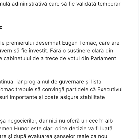
rmulă administrativă care să fie validată temporar
c
ile premierului desemnat Eugen Tomac, care are
ern să fie învestit. Fără o susținere clară din
e cabinetului de a trece de votul din Parlament
tinua, iar programul de guvernare și lista
 Tomac trebuie să convingă partidele că Executivul
ri importante și poate asigura stabilitate
negocierilor, dar nici nu oferă un cec în alb
emen Hunor este clar: orice decizie va fi luată
re și după evaluarea șanselor reale ca noul