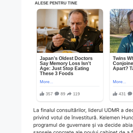
La finalul consultărilor, liderul UDMR a dec
privind votul de învestitură. Kelemen Hun
programul de guvernare și va decide abia
șansele concrete ale noului cabinet de a 