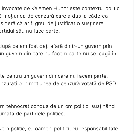
e invocate de Kelemen Hunor este contextul politic
ă moțiunea de cenzură care a dus la căderea
nsideră că ar fi greu de justificat o susținere
rtidul său nu face parte.
upă ce am fost dați afară dintr-un guvern prin
n guvern din care nu facem parte nu se leagă în
 pentru un guvern din care nu facem parte,
enzurați prin moțiunea de cenzură votată de PSD
ern tehnocrat condus de un om politic, susținând
umată de partidele politice.
rn politic, cu oameni politici, cu responsabilitate