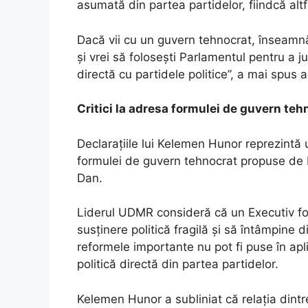
asumată din partea partidelor, fiindcă alt
Dacă vii cu un guvern tehnocrat, înseamnă c
și vrei să folosești Parlamentul pentru a j
directă cu partidele politice”, a mai spus 
Critici la adresa formulei de guvern teh
Declarațiile lui Kelemen Hunor reprezintă 
formulei de guvern tehnocrat propuse de 
Dan.
Liderul UDMR consideră că un Executiv for
susținere politică fragilă și să întâmpine d
reformele importante nu pot fi puse în apl
politică directă din partea partidelor.
Kelemen Hunor a subliniat că relația dintr