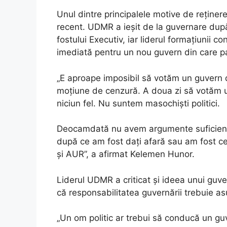
Unul dintre principalele motive de reținer
recent. UDMR a ieșit de la guvernare dup
fostului Executiv, iar liderul formațiunii co
imediată pentru un nou guvern din care pa
„E aproape imposibil să votăm un guvern d
moțiune de cenzură. A doua zi să votăm u
niciun fel. Nu suntem masochiști politici.
Deocamdată nu avem argumente suficiente
după ce am fost dați afară sau am fost c
și AUR”, a afirmat Kelemen Hunor.
Liderul UDMR a criticat și ideea unui guv
că responsabilitatea guvernării trebuie as
„Un om politic ar trebui să conducă un guve