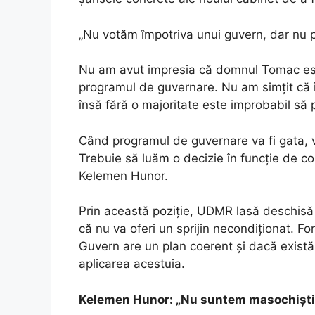
„Nu votăm împotriva unui guvern, dar nu 
Nu am avut impresia că domnul Tomac est
programul de guvernare. Nu am simțit că î
însă fără o majoritate este improbabil să po
Când programul de guvernare va fi gata,
Trebuie să luăm o decizie în funcție de co
Kelemen Hunor.
Prin această poziție, UDMR lasă deschisă p
că nu va oferi un sprijin necondiționat. F
Guvern are un plan coerent și dacă există
aplicarea acestuia.
Kelemen Hunor: „Nu suntem masochiști p