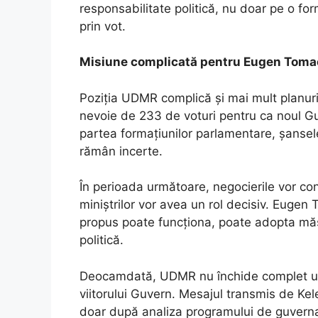
responsabilitate politică, nu doar pe o fo
prin vot.
Misiune complicată pentru Eugen Toma
Poziția UDMR complică și mai mult planur
nevoie de 233 de voturi pentru ca noul Guv
partea formațiunilor parlamentare, șansel
rămân incerte.
În perioada următoare, negocierile vor con
miniștrilor vor avea un rol decisiv. Eugen
propus poate funcționa, poate adopta măsu
politică.
Deocamdată, UDMR nu închide complet ușa 
viitorului Guvern. Mesajul transmis de Kel
doar după analiza programului de guverna