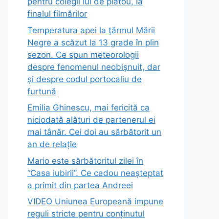
pentru colegii lui de platou, la
finalul filmărilor
Temperatura apei la țărmul Mării
Negre a scăzut la 13 grade în plin
sezon. Ce spun meteorologii
despre fenomenul neobișnuit, dar
și despre codul portocaliu de
furtună
Emilia Ghinescu, mai fericită ca
niciodată alături de partenerul ei
mai tânăr. Cei doi au sărbătorit un
an de relație
Mario este sărbătoritul zilei în
“Casa iubirii”. Ce cadou neașteptat
a primit din partea Andreei
VIDEO Uniunea Europeană impune
reguli stricte pentru conținutul