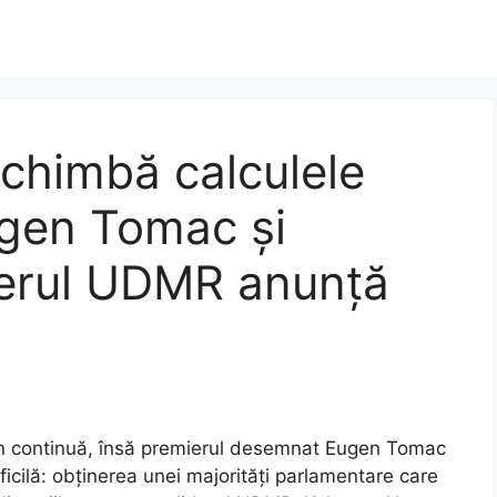
chimbă calculele
Eugen Tomac și
derul UDMR anunță
rn continuă, însă premierul desemnat Eugen Tomac
ficilă: obținerea unei majorități parlamentare care