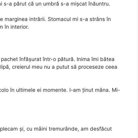
 mi s-a părut că un umbră s-a mișcat înăuntru.
 marginea intrării. Stomacul mi s-a strâns în
 în interior.
 pachet înfășurat într-o pătură. Inima îmi bătea
 clipă, creierul meu nu a putut să proceseze ceea
colo în ultimele ei momente. I-am ținut mâna. Mi-
 aplecam și, cu mâini tremurânde, am desfăcut