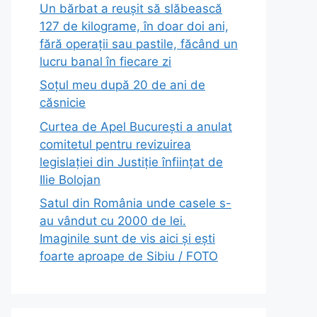
Un bărbat a reușit să slăbească
127 de kilograme, în doar doi ani,
fără operații sau pastile, făcând un
lucru banal în fiecare zi
Soțul meu după 20 de ani de
căsnicie
Curtea de Apel București a anulat
comitetul pentru revizuirea
legislației din Justiție înființat de
Ilie Bolojan
Satul din România unde casele s-
au vândut cu 2000 de lei.
Imaginile sunt de vis aici și ești
foarte aproape de Sibiu / FOTO