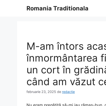
Sari
Romania Traditionala
la
conținut
M-am întors acas
înmormântarea fi
un cort în grădi
când am văzut ce
februarie 23, 2025
de
redactie
Nu eram pregătită să-mi iau rămas-bun, d