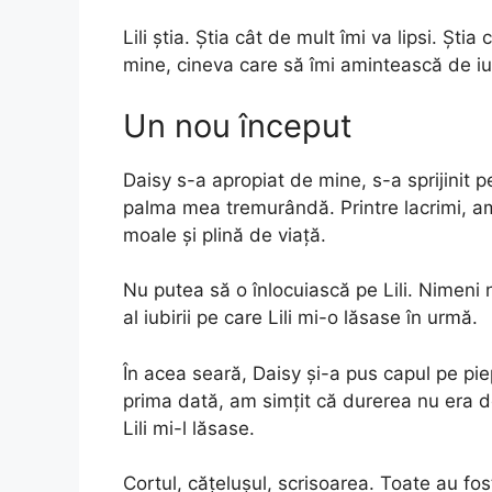
Lili știa. Știa cât de mult îmi va lipsi. Șt
mine, cineva care să îmi amintească de iu
Un nou început
Daisy s-a apropiat de mine, s-a sprijinit p
palma mea tremurândă. Printre lacrimi, am
moale și plină de viață.
Nu putea să o înlocuiască pe Lili. Nimeni
al iubirii pe care Lili mi-o lăsase în urmă.
În acea seară, Daisy și-a pus capul pe piep
prima dată, am simțit că durerea nu era d
Lili mi-l lăsase.
Cortul, cățelușul, scrisoarea. Toate au fo