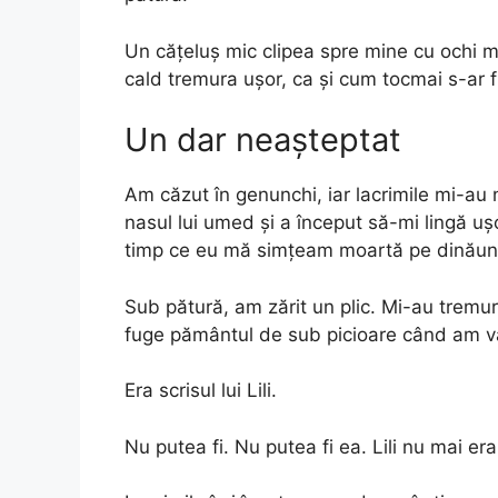
Un cățeluș mic clipea spre mine cu ochi mar
cald tremura ușor, ca și cum tocmai s-ar fi
Un dar neașteptat
Am căzut în genunchi, iar lacrimile mi-au 
nasul lui umed și a început să-mi lingă ușo
timp ce eu mă simțeam moartă pe dinăun
Sub pătură, am zărit un plic. Mi-au tremur
fuge pământul de sub picioare când am vă
Era scrisul lui Lili.
Nu putea fi. Nu putea fi ea. Lili nu mai era 