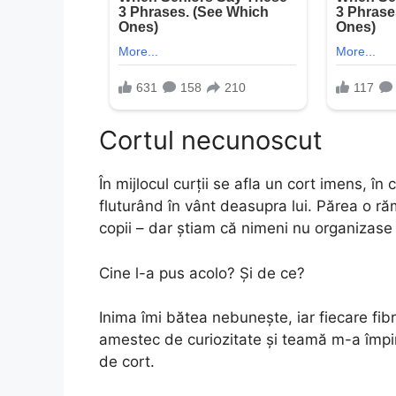
Cortul necunoscut
În mijlocul curții se afla un cort imens, în 
fluturând în vânt deasupra lui. Părea o ră
copii – dar știam că nimeni nu organizase 
Cine l-a pus acolo? Și de ce?
Inima îmi bătea nebunește, iar fiecare fib
amestec de curiozitate și teamă m-a împin
de cort.