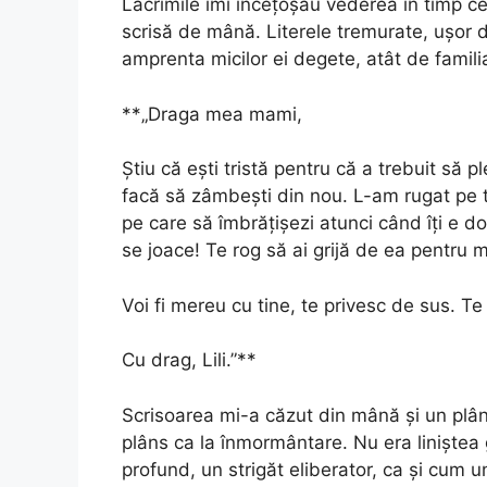
Lacrimile îmi încețoșau vederea în timp ce
scrisă de mână. Literele tremurate, ușor 
amprenta micilor ei degete, atât de famili
**„Draga mea mami,
Știu că ești tristă pentru că a trebuit să p
facă să zâmbești din nou. L-am rugat pe t
pe care să îmbrățișezi atunci când îți e do
se joace! Te rog să ai grijă de ea pentru m
Voi fi mereu cu tine, te privesc de sus. Te
Cu drag, Lili.”**
Scrisoarea mi-a căzut din mână și un plâns
plâns ca la înmormântare. Nu era liniștea g
profund, un strigăt eliberator, ca și cum un