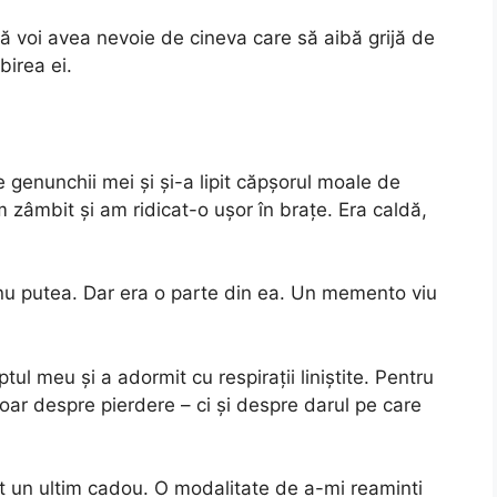
ia că voi avea nevoie de cineva care să aibă grijă de
birea ei.
e genunchii mei și și-a lipit căpșorul moale de
 zâmbit și am ridicat-o ușor în brațe. Era caldă,
 nu putea. Dar era o parte din ea. Un memento viu
tul meu și a adormit cu respirații liniștite. Pentru
oar despre pierdere – ci și despre darul pe care
st un ultim cadou. O modalitate de a-mi reaminti