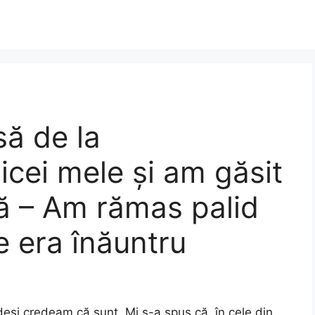
ă de la
icei mele și am găsit
nă – Am rămas palid
 era înăuntru
eși credeam că sunt. Mi s-a spus că, în cele din