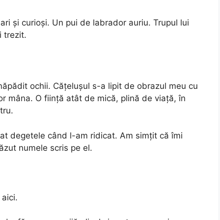
i și curioși. Un pui de labrador auriu. Trupul lui
 trezit.
năpădit ochii. Cățelușul s-a lipit de obrazul meu cu
r mâna. O ființă atât de mică, plină de viață, în
tru.
at degetele când l-am ridicat. Am simțit că îmi
zut numele scris pe el.
aici.