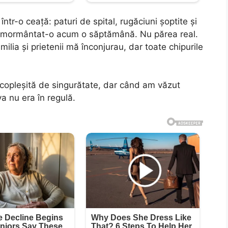
într-o ceață: paturi de spital, rugăciuni șoptite și
m înmormântat-o acum o săptămână. Nu părea real.
ia și prietenii mă înconjurau, dar toate chipurile
 copleșită de singurătate, dar când am văzut
a nu era în regulă.