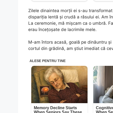
Zilele dinaintea morții ei s-au transformat 
dispariția lentă și crudă a râsului ei. A
La ceremonie, mă mișcam ca o umbră. Famil
erau încețoșate de lacrimile mele.
M-am întors acasă, goală pe dinăuntru și
cortul din grădină, am știut imediat că cev