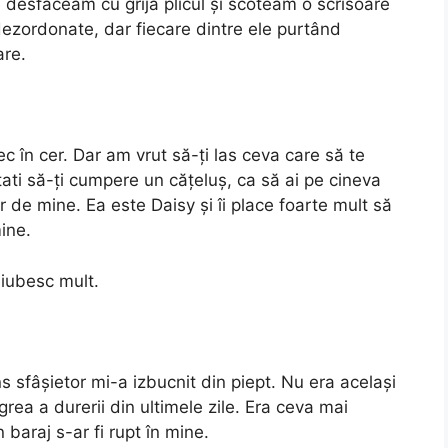
 desfăceam cu grijă plicul și scoteam o scrisoare
dezordonate, dar fiecare dintre ele purtând
are.
lec în cer. Dar am vrut să-ți las ceva care să te
ati să-ți cumpere un cățeluș, ca să ai pe cineva
r de mine. Ea este Daisy și îi place foarte mult să
ine.
 iubesc mult.
 sfâșietor mi-a izbucnit din piept. Nu era același
rea a durerii din ultimele zile. Era ceva mai
 baraj s-ar fi rupt în mine.