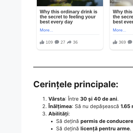
Cerințele principale:
Vârsta
: Între
30 și 40 de ani
.
Înălțimea
: Să nu depășească
1.65 
Abilități
:
Să dețină
permis de conducer
Să dețină
licență pentru arme
.