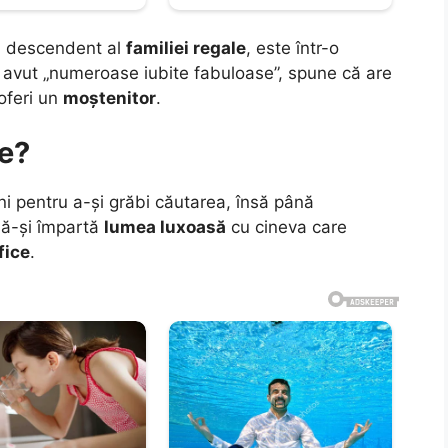
c, descendent al
familiei regale
, este într-o
a avut „numeroase iubite fabuloase”, spune că are
oferi un
moștenitor
.
e?
uni pentru a-și grăbi căutarea, însă până
să-și împartă
lumea luxoasă
cu cineva care
fice
.