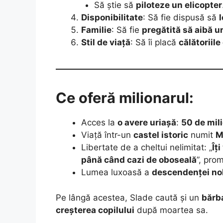
Să știe să
piloteze un elicopter
Disponibilitate
: Să fie dispusă să
l
Familie
: Să fie
pregătită să aibă u
Stil de viață
: Să îi placă
călătoriile
Ce oferă milionarul:
Acces la
o avere uriașă
:
50 de mil
Viață într-un
castel istoric
numit
M
Libertate de a cheltui nelimitat: „
Îț
până când cazi de oboseală
”, pro
Lumea luxoasă a
descendenței nob
Pe lângă acestea, Slade caută și un
bărb
creșterea copilului
după moartea sa.