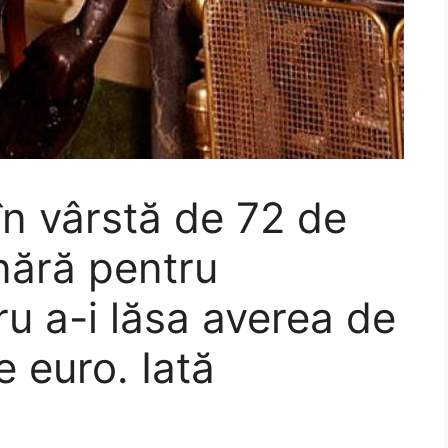
în vârstă de 72 de
ânără pentru
ru a-i lăsa averea de
 euro. Iată