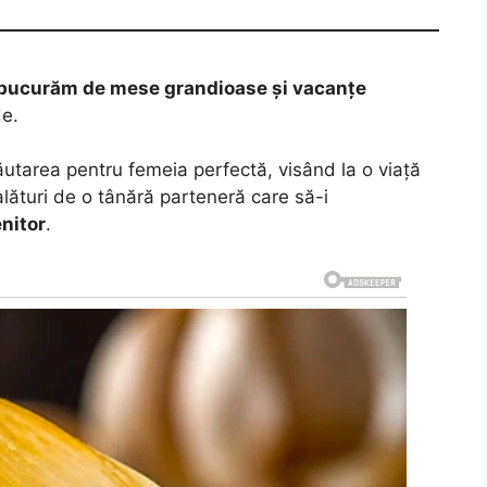
ne bucurăm de mese grandioase și vacanțe
de.
ăutarea pentru femeia perfectă, visând la o viață
lături de o tânără parteneră care să-i
nitor
.