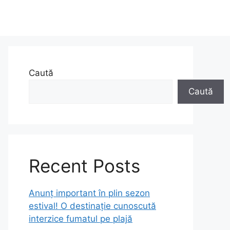
Caută
Caută
Recent Posts
Anunț important în plin sezon
estival! O destinație cunoscută
interzice fumatul pe plajă