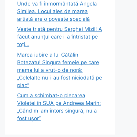
Unde va fi înmormântată Angela
Similea. Locul ales de marea
artistă are o poveste specială
Veste tristă pentru Serghei Mizil! A
făcut anunțul care i-a întristat pe
toți…
Marea iubire a lui Cătălin
Botezatu! Singura femeie pe care
mama lui a vrut-o de noră:
„Celelalte nu i-au fost niciodată pe
plac”
Cum a schimbat-o plecarea
Violetei în SUA pe Andreea Marin:
„Când m-am întors singură, nu a
fost ușor”