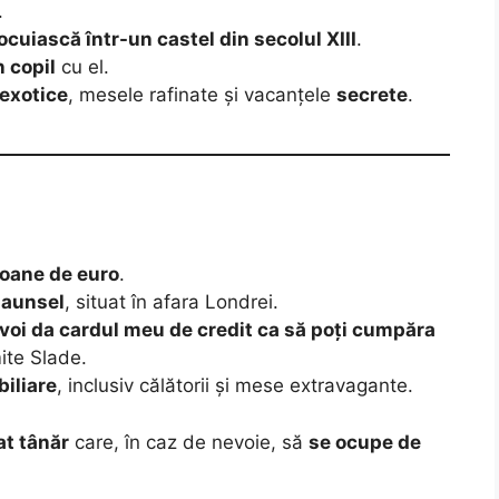
.
ocuiască într-un castel din secolul XIII
.
n copil
cu el.
 exotice
, mesele rafinate și vacanțele
secrete
.
ioane de euro
.
aunsel
, situat în afara Londrei.
i voi da cardul meu de credit ca să poți cumpăra
mite Slade.
iliare
, inclusiv călătorii și mese extravagante.
at tânăr
care, în caz de nevoie, să
se ocupe de