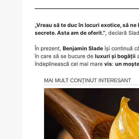
„Vreau să te duc în locuri exotice, să 
secrete. Asta am de oferit.”
, declară Sla
În prezent,
Benjamin Slade
își continuă c
în care să se bucure de
luxuri și bogății
a
îndeplinească cel mai mare
vis
:
un moște