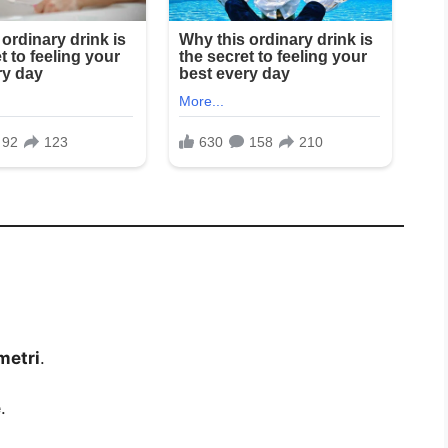
metri
.
e
.