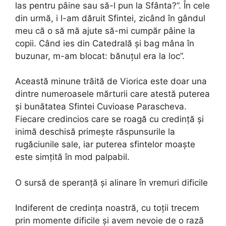
las pentru pâine sau să-l pun la Sfânta?”. În cele
din urmă, i l-am dăruit Sfintei, zicând în gândul
meu că o să mă ajute să-mi cumpăr pâine la
copii. Când ies din Catedrală şi bag mâna în
buzunar, m-am blocat: bănuţul era la loc”.
Această minune trăită de Viorica este doar una
dintre numeroasele mărturii care atestă puterea
și bunătatea Sfintei Cuvioase Parascheva.
Fiecare credincios care se roagă cu credință și
inimă deschisă primește răspunsurile la
rugăciunile sale, iar puterea sfintelor moaște
este simțită în mod palpabil.
O sursă de speranță și alinare în vremuri dificile
Indiferent de credința noastră, cu toții trecem
prin momente dificile și avem nevoie de o rază