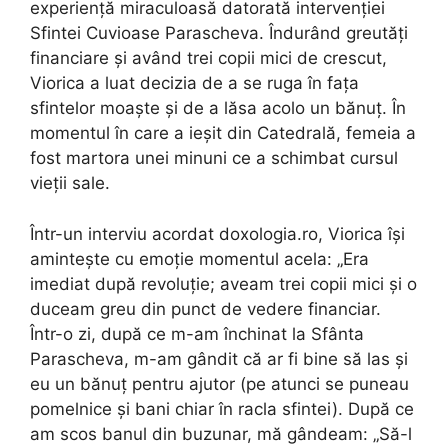
experiență miraculoasă datorată intervenției
Sfintei Cuvioase Parascheva. Îndurând greutăți
financiare și având trei copii mici de crescut,
Viorica a luat decizia de a se ruga în fața
sfintelor moaște și de a lăsa acolo un bănuț. În
momentul în care a ieșit din Catedrală, femeia a
fost martora unei minuni ce a schimbat cursul
vieții sale.
Într-un interviu acordat doxologia.ro, Viorica își
amintește cu emoție momentul acela: „Era
imediat după revoluţie; aveam trei copii mici şi o
duceam greu din punct de vedere financiar.
Într-o zi, după ce m-am închinat la Sfânta
Parascheva, m-am gândit că ar fi bine să las şi
eu un bănuţ pentru ajutor (pe atunci se puneau
pomelnice şi bani chiar în racla sfintei). După ce
am scos banul din buzunar, mă gândeam: „Să-l