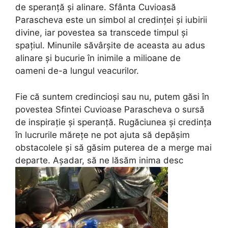
de speranță și alinare. Sfânta Cuvioasă
Parascheva este un simbol al credinței și iubirii
divine, iar povestea sa transcede timpul și
spațiul. Minunile săvârșite de aceasta au adus
alinare și bucurie în inimile a milioane de
oameni de-a lungul veacurilor.
Fie că suntem credincioși sau nu, putem găsi în
povestea Sfintei Cuvioase Parascheva o sursă
de inspirație și speranță. Rugăciunea și credința
în lucrurile mărețe ne pot ajuta să depășim
obstacolele și să găsim puterea de a merge mai
departe. Așadar, să ne lăsăm inima desc