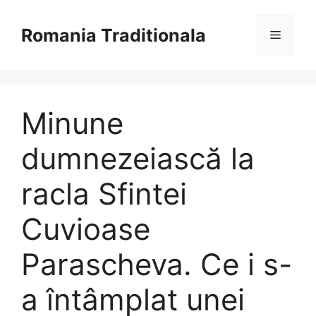
Sari
la
Romania Traditionala
Meniu
conținut
Minune
dumnezeiască la
racla Sfintei
Cuvioase
Parascheva. Ce i s-
a întâmplat unei