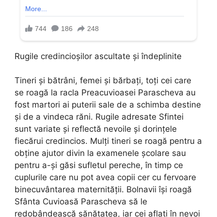
Rugile credincioșilor ascultate și îndeplinite
Tineri și bătrâni, femei și bărbați, toți cei care
se roagă la racla Preacuvioasei Parascheva au
fost martori ai puterii sale de a schimba destine
și de a vindeca răni. Rugile adresate Sfintei
sunt variate și reflectă nevoile și dorințele
fiecărui credincios. Mulți tineri se roagă pentru a
obține ajutor divin la examenele școlare sau
pentru a-și găsi sufletul pereche, în timp ce
cuplurile care nu pot avea copii cer cu fervoare
binecuvântarea maternității. Bolnavii își roagă
Sfânta Cuvioasă Parascheva să le
redobândească sănătatea, iar cei aflați în nevoi