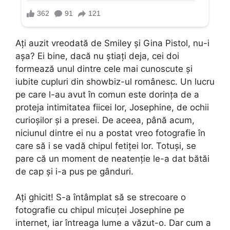
Ați auzit vreodată de Smiley și Gina Pistol, nu-i
așa? Ei bine, dacă nu știați deja, cei doi
formează unul dintre cele mai cunoscute și
iubite cupluri din showbiz-ul românesc. Un lucru
pe care l-au avut în comun este dorința de a
proteja intimitatea fiicei lor, Josephine, de ochii
curioșilor și a presei. De aceea, până acum,
niciunul dintre ei nu a postat vreo fotografie în
care să i se vadă chipul fetiței lor. Totuși, se
pare că un moment de neatenție le-a dat bătăi
de cap și i-a pus pe gânduri.
Ați ghicit! S-a întâmplat să se strecoare o
fotografie cu chipul micuței Josephine pe
internet, iar întreaga lume a văzut-o. Dar cum a