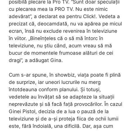
posibilă plecare la Pro TV. “Sunt doar speculații
cu plecarea mea la PRO TV. Nu este nimic
adevărat”, a declarat ea pentru Click!. Vedeta a
precizat că, deocamdată, nu va apărea pe micul
ecran, însă nu exclude revenirea în televiziune
în viitor. „Bineînțeles că o să mă întorc în
televiziune, nu știu când, acum vreau să mă
bucur de momentele frumoase alături de cei
dragi”, a adăugat Gina.
Cum s-ar spune, în showbiz, viața poate fi plină
de surprize, iar uneori lucrurile nu merg
întotdeauna conform planului. Și totuși,
vedetele au învățat să se adapteze la situații
neprevăzute și să facă față provocărilor. În cazul
Ginei Pistol, decizia de a lua o pauză de la
televiziune și de a-și proteja fiica de ochii lumii
este, fără îndoială, una dificilă. Dar, așa cum