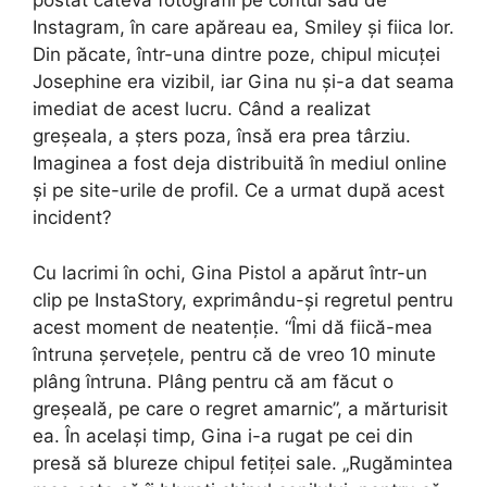
postat câteva fotografii pe contul său de
Instagram, în care apăreau ea, Smiley și fiica lor.
Din păcate, într-una dintre poze, chipul micuței
Josephine era vizibil, iar Gina nu și-a dat seama
imediat de acest lucru. Când a realizat
greșeala, a șters poza, însă era prea târziu.
Imaginea a fost deja distribuită în mediul online
și pe site-urile de profil. Ce a urmat după acest
incident?
Cu lacrimi în ochi, Gina Pistol a apărut într-un
clip pe InstaStory, exprimându-și regretul pentru
acest moment de neatenție. “Îmi dă fiică-mea
întruna șervețele, pentru că de vreo 10 minute
plâng întruna. Plâng pentru că am făcut o
greșeală, pe care o regret amarnic”, a mărturisit
ea. În același timp, Gina i-a rugat pe cei din
presă să blureze chipul fetiței sale. „Rugămintea