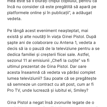
mea este să îi blurați chipul copilului, pentru că
încă nu consider că este pregătită să apară pe
platformele online și în publicații“, a adăugat
vedeta.
Pe lângă acest eveniment neașteptat, mai
există și alte noutăți în viața Ginei Pistol. După
șapte ani de colaborare cu Antena 1, vedeta a
decis să ia o pauză de la televiziune pentru a se
dedica familiei și creșterii fiicei sale. Astfel,
sezonul 11 al emisiunii „Chefi la cuțite” va fi
ultimul prezentat de Gina Pistol. Dar oare
acesta înseamnă că vedeta va părăsi complet
lumea televiziunii? Sau poate că se pregătește
să semneze un contract cu alt post, cum ar fi
Pro TV, unde lucrează și iubitul ei, Smiley?
Gina Pistol a negat însă zvonurile legate de o