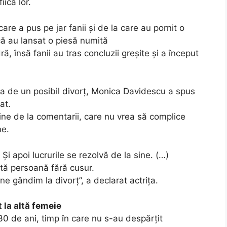
iica lor.
are a pus pe jar fanii și de la care au pornit o
că au lansat o piesă numită
ă, însă fanii au tras concluzii greșite și a început
a de un posibil divorț, Monica Davidescu a spus
at.
ine de la comentarii, care nu vrea să complice
ne.
i apoi lucrurile se rezolvă de la sine. (…)
stă persoană fără cusur.
e gândim la divorţ”, a declarat actrița.
 la altă femeie
0 de ani, timp în care nu s-au despărțit