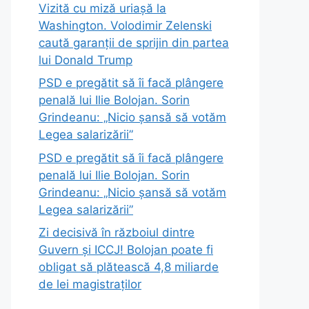
Vizită cu miză uriașă la
Washington. Volodimir Zelenski
caută garanții de sprijin din partea
lui Donald Trump
PSD e pregătit să îi facă plângere
penală lui Ilie Bolojan. Sorin
Grindeanu: „Nicio șansă să votăm
Legea salarizării”
PSD e pregătit să îi facă plângere
penală lui Ilie Bolojan. Sorin
Grindeanu: „Nicio șansă să votăm
Legea salarizării”
Zi decisivă în războiul dintre
Guvern și ICCJ! Bolojan poate fi
obligat să plătească 4,8 miliarde
de lei magistraților