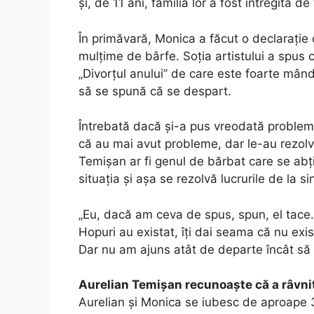
și, de 11 ani, familia lor a fost întregită de f
În primăvară, Monica a făcut o declarație c
mulțime de bârfe. Soția artistului a spus 
„Divorțul anului” de care este foarte mândr
să se spună că se despart.
Întrebată dacă și-a pus vreodată problem
că au mai avut probleme, dar le-au rezolv
Temișan ar fi genul de bărbat care se abț
situația și așa se rezolvă lucrurile de la si
„Eu, dacă am ceva de spus, spun, el tace. Ş
Hopuri au existat, îţi dai seama că nu exi
Dar nu am ajuns atât de departe încât să n
Aurelian Temișan recunoaște că a râvnit
Aurelian și Monica se iubesc de aproape 3