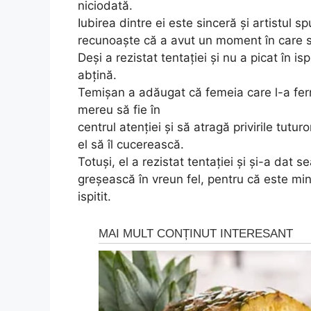
niciodată.
Iubirea dintre ei este sinceră și artistul s
recunoaște că a avut un moment în care s-
Deși a rezistat tentației și nu a picat în i
abțină.
Temișan a adăugat că femeia care l-a fer
mereu să fie în
centrul atenției și să atragă privirile tutu
el să îl cucerească.
Totuși, el a rezistat tentației și și-a dat 
greșească în vreun fel, pentru că este min
ispitit.