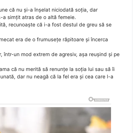
pune că nu și-a înșelat niciodată soția, dar
a simțit atras de o altă femeie.
spită, recunoaște că i-a fost destul de greu să se
mecat era de o frumusețe răpitoare și încerca
ror, într-un mod extrem de agresiv, așa reușind și pe
seama că nu merită să renunțe la soția lui sau să îi
unată, dar nu neagă că la fel era și cea care l-a